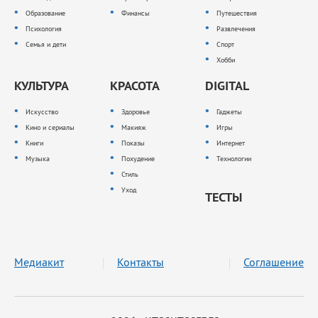
Образование
Финансы
Путешествия
Психология
Развлечения
Семья и дети
Спорт
Хобби
КУЛЬТУРА
КРАСОТА
DIGITAL
Искусство
Здоровье
Гаджеты
Кино и сериалы
Макияж
Игры
Книги
Показы
Интернет
Музыка
Похудение
Технологии
Стиль
Уход
ТЕСТЫ
Медиакит
Контакты
Соглашение