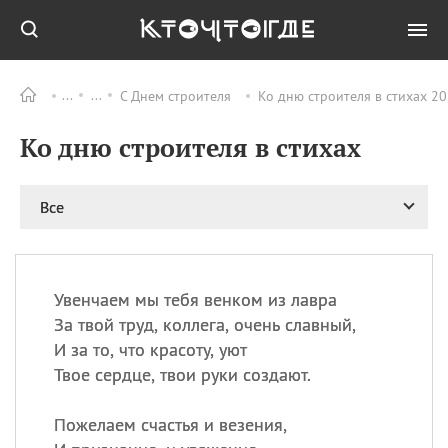
С Днем строителя
Ко дню строителя в стихах 20
Все
ПРАЗДНИКИ
Ко дню строителя в стихах
11.08
Рождество святителя
Николая Чудотворца
11.08
День «мусорной еды»
Все
11.08
День полета на
воздушном шарике
12.08
Курбан Байрам —
праздник
Увенчаем мы тебя венком из лавра
жертвоприношения
За твой труд, коллега, очень славный,
12.08
День
И за то, что красоту, уют
Военно‑воздушных сил
Твое сердце, твои руки создают.
(День ВВС) РФ
Пожелаем счастья и везения,