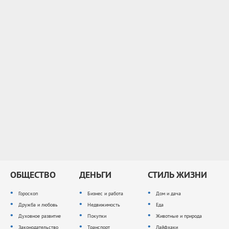
ОБЩЕСТВО
ДЕНЬГИ
СТИЛЬ ЖИЗНИ
Гороскоп
Бизнес и работа
Дом и дача
Дружба и любовь
Недвижимость
Еда
Духовное развитие
Покупки
Животные и природа
Законодательство
Транспорт
Лайфхаки