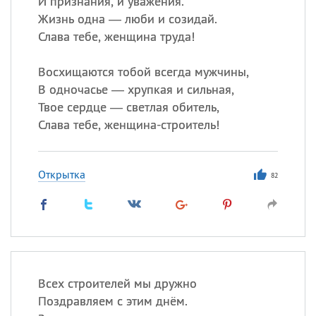
И признания, и уважения.
Все
ИМЕНА
Жизнь одна — люби и созидай.
Сегодня празднуют именины
Слава тебе, женщина труда!
Акакий
,
Василий
,
Иван
,
Восхищаются тобой всегда мужчины,
Еще
В одночасье — хрупкая и сильная,
Твое сердце — светлая обитель,
Алена
,
Анастасия
,
Слава тебе, женщина-строитель!
Антонина
,
Еще
Открытка
82
Посмотреть значение
и
происхождение
Всех строителей мы дружно
Поздравляем с этим днём.