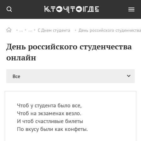
С Днем студента
День российского студенчеств
Все
ПРАЗДНИКИ
День российского студенчества
09.08
День памяти жертв
атомной
онлайн
бомбардировки
Нагасаки
09.08
День переплетов
Все
09.08
Национальный женский
день
09.08
Национальный день
Чтоб у студента было все,
рисового пудинга
Чтоб на экзаменах везло.
09.08
День Дымняшки
И чтоб счастливые билеты
(Smokey Bear Day)
По вкусу были как конфеты.