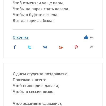
Все
ИМЕНА
Чтоб отменяли чаще пары,
Чтобы на парах спать давали.
Сегодня празднуют именины
Чтобы в буфете вся еда
Всегда горячая была!
Сергей
, Теодор,
Федор
Посмотреть значение
и
Открытка
происхождение
414
С днем студента поздравляю,
Пожелаю я всего:
Чтоб стипендию давали,
Чтобы в сессии везло.
Чтоб экзамены сдавались,