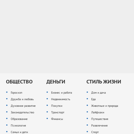
ОБЩЕСТВО
ДЕНЬГИ
СТИЛЬ ЖИЗНИ
Гороскоп
Бизнес и работа
Дом и дача
Дружба и любовь
Недвижимость
Еда
Духовное развитие
Покупки
Животные и природа
Законодательство
Транспорт
Лайфхаки
Образование
Финансы
Путешествия
Психология
Развлечения
Семья и дети
Спорт