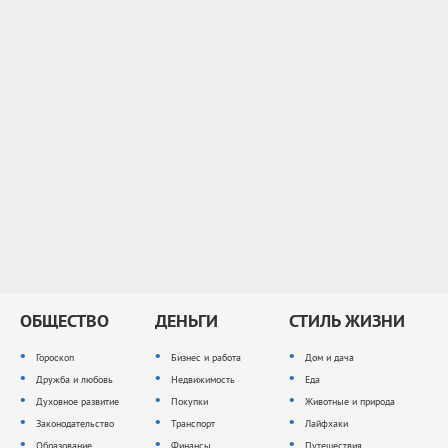
ОБЩЕСТВО
ДЕНЬГИ
СТИЛЬ ЖИЗНИ
Гороскоп
Бизнес и работа
Дом и дача
Дружба и любовь
Недвижимость
Еда
Духовное развитие
Покупки
Животные и природа
Законодательство
Транспорт
Лайфхаки
Образование
Финансы
Путешествия