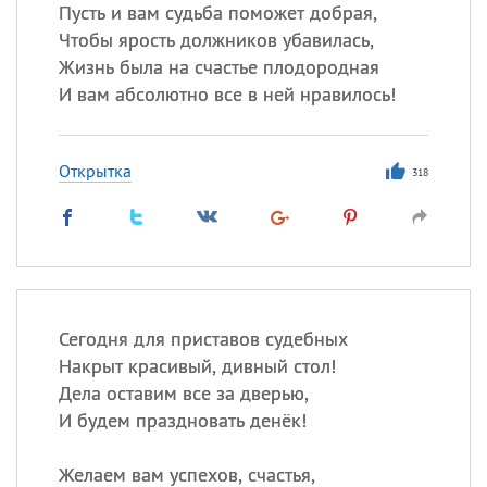
Пусть и вам судьба поможет добрая,
Чтобы ярость должников убавилась,
Жизнь была на счастье плодородная
Все
ИМЕНА
И вам абсолютно все в ней нравилось!
Сегодня празднуют именины
Открытка
Анатолий
, Афанасий,
Борис
318
,
Еще
Кристина
Посмотреть значение
и
Сегодня для приставов судебных
происхождение
Накрыт красивый, дивный стол!
Дела оставим все за дверью,
И будем праздновать денёк!
Желаем вам успехов, счастья,