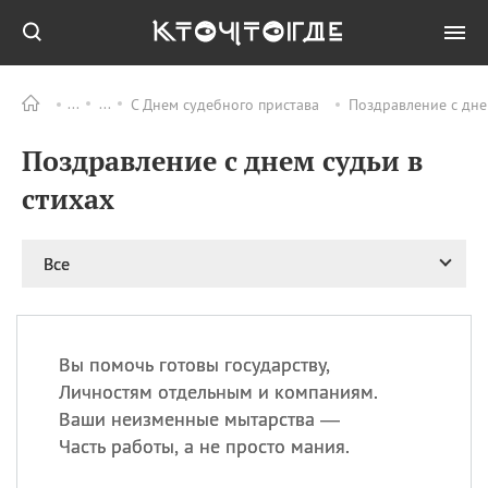
С Днем судебного пристава
Поздравление с дне
Все
ПРАЗДНИКИ
Поздравление с днем судьи в
06.08
Преображение
Господне у западных
стихах
христиан
06.08
День памяти
благоверных князей
Все
Бориса и Глеба, во
святом Крещении
Романа и Давида
07.08
День ассирийских
Вы помочь готовы государству,
мучеников
Личностям отдельным и компаниям.
07.08
Национальный день
Ваши неизменные мытарства —
маяка
Часть работы, а не просто мания.
07.08
Годовщина битвы при
Бояка