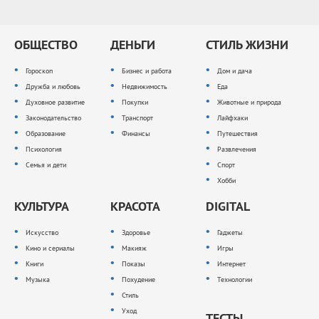
ОБЩЕСТВО
ДЕНЬГИ
СТИЛЬ ЖИЗНИ
Гороскоп
Бизнес и работа
Дом и дача
Дружба и любовь
Недвижимость
Еда
Духовное развитие
Покупки
Животные и природа
Законодательство
Транспорт
Лайфхаки
Образование
Финансы
Путешествия
Психология
Развлечения
Семья и дети
Спорт
Хобби
КУЛЬТУРА
КРАСОТА
DIGITAL
Искусство
Здоровье
Гаджеты
Кино и сериалы
Макияж
Игры
Книги
Показы
Интернет
Музыка
Похудение
Технологии
Стиль
Уход
ТЕСТЫ