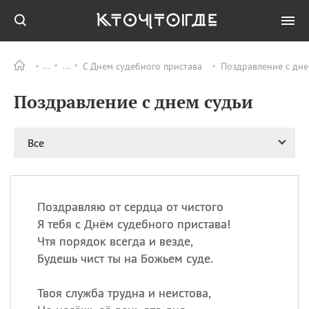
С Днем судебного пристава
Поздравление с дне
Все
ПРАЗДНИКИ
Поздравление с днем судьи
09.08
День памяти жертв
атомной
бомбардировки
Нагасаки
Все
09.08
День переплетов
09.08
Национальный женский
день
Поздравляю от сердца от чистого
09.08
Национальный день
Я тебя с Днём судебного пристава!
рисового пудинга
Чтя порядок всегда и везде,
09.08
День Дымняшки
Будешь чист ты на Божьем суде.
(Smokey Bear Day)
Твоя служба трудна и неистова,