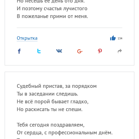
Но несёшь её день ото дня.
Все
ИМЕНА
И поэтому счастья лучистого
Сегодня празднуют именины
В пожеланье прими от меня.
Сергей
, Теодор,
Федор
Открытка
134
Посмотреть значение
и
происхождение
Судебный пристав, за порядком
Ты в заседании следишь.
Не всё порой бывает гладко,
Но раскисать ты не спеши.
Тебя сегодня поздравляем,
От сердца, с профессиональным днём.