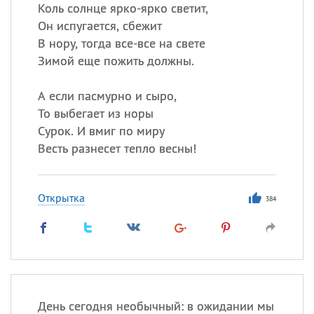
Все
ИМЕНА
Коль солнце ярко-ярко светит,
Он испугается, сбежит
Сегодня празднуют именины
В нору, тогда все-все на свете
Зимой еще пожить должны.
Герман
,
Иван
,
Клим
,
Еще
А если пасмурно и сыро,
Анфиса
То выбегает из норы
Сурок. И вмиг по миру
Посмотреть значение
и
Весть разнесет тепло весны!
происхождение
Открытка
384
День сегодня необычный: в ожидании мы