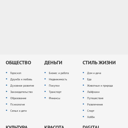
ОБЩЕСТВО
ДЕНЬГИ
СТИЛЬ ЖИЗНИ
Гороскоп
Бизнес и работа
Дом и дача
Дружба и любовь
Недвижимость
Еда
Духовное развитие
Покупки
Животные и природа
Законодательство
Транспорт
Лайфхаки
Образование
Финансы
Путешествия
Психология
Развлечения
Семья и дети
Спорт
Хобби
КУЛЬТУРА
КРАСОТА
DIGITAL