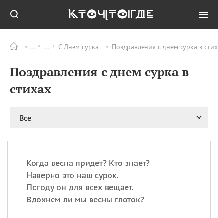
С Днем сурка
Поздравления с днем сурка в стих
Все
ПРАЗДНИКИ
Поздравления с днем сурка в
09.08
День памяти
великомученика и
стихах
целителя Пантелеимона
11.08
Рождество святителя
Николая Чудотворца
Все
11.08
День «мусорной еды»
11.08
День полета на
воздушном шарике
Когда весна придет? Кто знает?
11.08
День Святой Клары —
Наверно это наш сурок.
покровительницы
Погоду он для всех вещает.
телевидения
Вдохнем ли мы весны глоток?