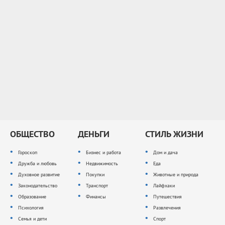
ОБЩЕСТВО
ДЕНЬГИ
СТИЛЬ ЖИЗНИ
Гороскоп
Бизнес и работа
Дом и дача
Дружба и любовь
Недвижимость
Еда
Духовное развитие
Покупки
Животные и природа
Законодательство
Транспорт
Лайфхаки
Образование
Финансы
Путешествия
Психология
Развлечения
Семья и дети
Спорт