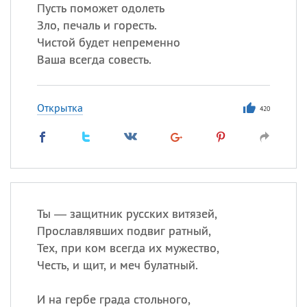
Все
ИМЕНА
Пусть поможет одолеть
Зло, печаль и горесть.
Сегодня празднуют именины
Чистой будет непременно
Ваша всегда совесть.
Сергей
, Теодор,
Федор
Посмотреть значение
и
Открытка
происхождение
420
Ты — защитник русских витязей,
Прославлявших подвиг ратный,
Тех, при ком всегда их мужество,
Честь, и щит, и меч булатный.
И на гербе града стольного,