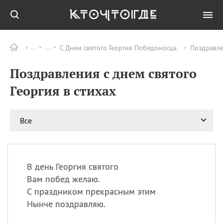
С Днем святого Георгия Победоносца
Поздравле
Все
ПРАЗДНИКИ
Поздравления с днем святого
09.08
День памяти жертв
атомной
Георгия в стихах
бомбардировки
Нагасаки
09.08
День переплетов
Все
09.08
Национальный женский
день
09.08
Национальный день
В день Георгия святого
рисового пудинга
Вам побед желаю.
09.08
День Дымняшки
С праздником прекрасным этим
(Smokey Bear Day)
Нынче поздравляю.