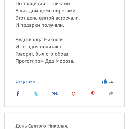
По традиции — веками
В каждом доме пирогами
Все
ИМЕНА
Этот день святой встречали,
Сегодня празднуют именины
И подарки получали.
Чудотворца Николая
Александр
,
Макар
И сегодня почитают.
Анна
Говорят, был его образ
Прототипом Дед Мороза.
Посмотреть значение
и
происхождение
Открытка
161
День Святого Николая,