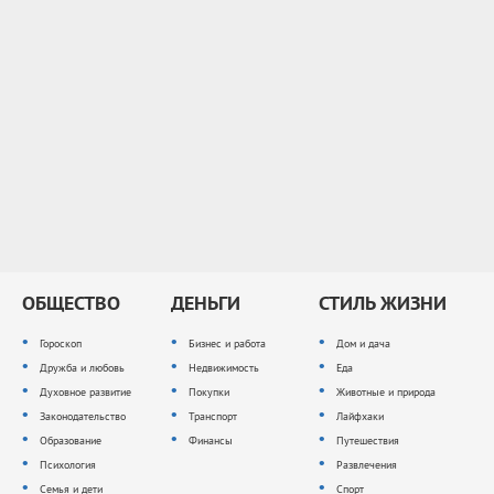
ОБЩЕСТВО
ДЕНЬГИ
СТИЛЬ ЖИЗНИ
Гороскоп
Бизнес и работа
Дом и дача
Дружба и любовь
Недвижимость
Еда
Духовное развитие
Покупки
Животные и природа
Законодательство
Транспорт
Лайфхаки
Образование
Финансы
Путешествия
Психология
Развлечения
Семья и дети
Спорт