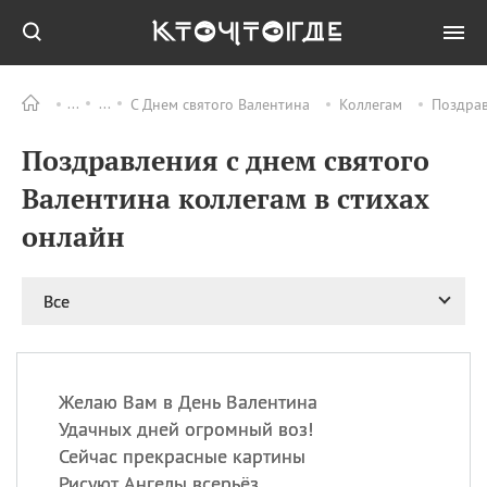
С Днем святого Валентина
Коллегам
Поздрав
Все
ПРАЗДНИКИ
Поздравления с днем святого
06.08
Преображение
Господне у западных
Валентина коллегам в стихах
христиан
онлайн
06.08
День памяти
благоверных князей
Бориса и Глеба, во
святом Крещении
Все
Романа и Давида
07.08
День ассирийских
мучеников
Желаю Вам в День Валентина
07.08
Национальный день
Удачных дней огромный воз!
маяка
Сейчас прекрасные картины
07.08
Годовщина битвы при
Рисуют Ангелы всерьёз.
Бояка