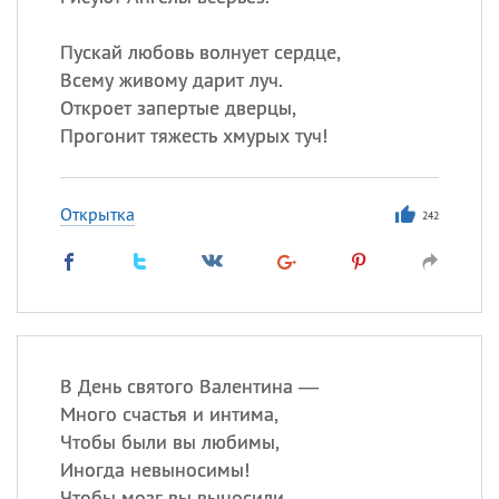
Пускай любовь волнует сердце,
Все
ИМЕНА
Всему живому дарит луч.
Откроет запертые дверцы,
Сегодня празднуют именины
Прогонит тяжесть хмурых туч!
Анатолий
, Афанасий,
Борис
,
Еще
Открытка
242
Кристина
Посмотреть значение
и
происхождение
В День святого Валентина —
Много счастья и интима,
Чтобы были вы любимы,
Иногда невыносимы!
Чтобы мозг вы выносили,