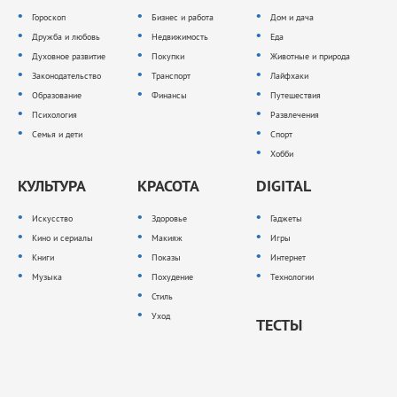
Гороскоп
Бизнес и работа
Дом и дача
Дружба и любовь
Недвижимость
Еда
Духовное развитие
Покупки
Животные и природа
Законодательство
Транспорт
Лайфхаки
Образование
Финансы
Путешествия
Психология
Развлечения
Семья и дети
Спорт
Хобби
КУЛЬТУРА
КРАСОТА
DIGITAL
Искусство
Здоровье
Гаджеты
Кино и сериалы
Макияж
Игры
Книги
Показы
Интернет
Музыка
Похудение
Технологии
Стиль
Уход
ТЕСТЫ