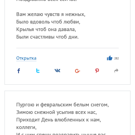
Все
ИМЕНА
Сегодня празднуют именины
Вам желаю чувств я нежных,
Было вдоволь чтоб любви,
Крылья чтоб она давала,
Герман
,
Иван
,
Клим
,
Еще
Были счастливы чтоб дни.
Анфиса
Открытка
282
Посмотреть значение
и
происхождение
Пургою и февральским белым снегом,
Зимою снежной усыпив всех нас,
Приходит День влюбленных к нам,
коллеги,
И с ним спешу поздравить нынче вас.