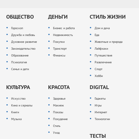
ОБЩЕСТВО
ДЕНЬГИ
СТИЛЬ ЖИЗНИ
Гороскоп
Бизнес и работа
Дом и дача
Дружба и любовь
Недвижимость
Еда
Духовное развитие
Покупки
Животные и природа
Законодательство
Транспорт
Лайфхаки
Образование
Финансы
Путешествия
Психология
Развлечения
Семья и дети
Спорт
Хобби
КУЛЬТУРА
КРАСОТА
DIGITAL
Искусство
Здоровье
Гаджеты
Кино и сериалы
Макияж
Игры
Книги
Показы
Интернет
Музыка
Похудение
Технологии
Стиль
Уход
ТЕСТЫ