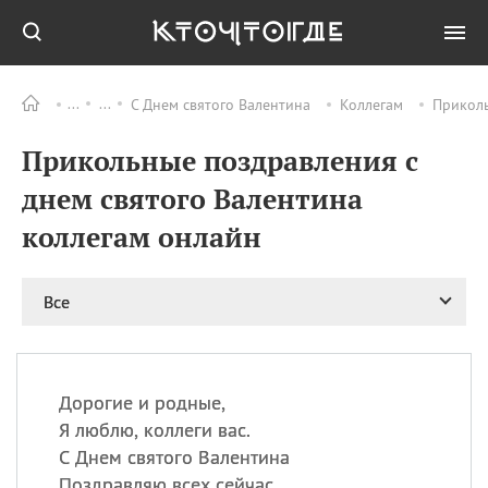
С Днем святого Валентина
Коллегам
Приколь
Все
ПРАЗДНИКИ
Прикольные поздравления с
09.08
День памяти
великомученика и
днем святого Валентина
целителя Пантелеимона
коллегам онлайн
11.08
Рождество святителя
Николая Чудотворца
11.08
День «мусорной еды»
Все
11.08
День полета на
воздушном шарике
11.08
День Святой Клары —
покровительницы
Дорогие и родные,
телевидения
Я люблю, коллеги вас.
С Днем святого Валентина
Поздравляю всех сейчас.