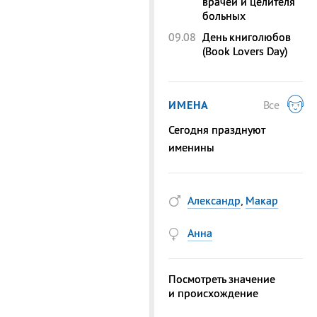
врачей и целителя
больных
09.08
День книголюбов
(Book Lovers Day)
ИМЕНА
Все
Сегодня празднуют
именины
Александр
,
Макар
Анна
Посмотреть значение
и происхождение