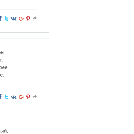
ры
т,
рее
е.
ный,