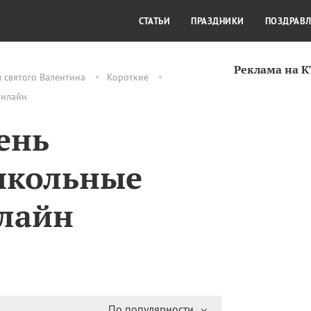
СТИЛЬ ЖИЗНИ
КУЛЬТУРА
КРА
СТАТЬИ
ПРАЗДНИКИ
ПОЗДРАВ
Реклама на 
 святого Валентина
Короткие
онлайн
ень
икольные
нлайн
По популярности