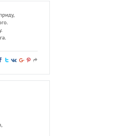
приду,
ого.
.
га.
,