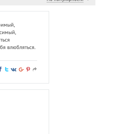
бимый,
осимый,
ться
бя влюбляться.