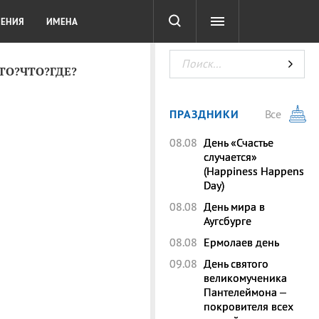
СОТА
DIGITAL
ТЕСТЫ
ЛЕНИЯ
ИМЕНА
КТО?ЧТО?ГДЕ?
ПРАЗДНИКИ
Все
08.08
День «Счастье
случается»
(Happiness Happens
Day)
08.08
День мира в
Аугсбурге
08.08
Ермолаев день
09.08
День святого
великомученика
Пантелеймона –
покровителя всех