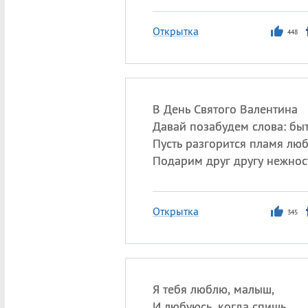
Открытка
448
В День Святого Валентина
Давай позабудем слова: бы
Пусть разгорится пламя люб
Подарим друг другу нежнос
Открытка
345
Я тебя люблю, малыш,
И любуюсь, когда спишь.