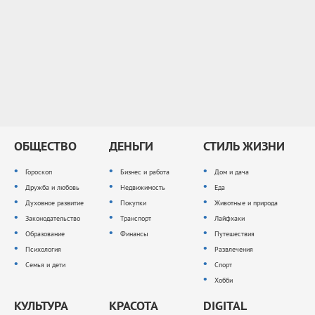
ОБЩЕСТВО
ДЕНЬГИ
СТИЛЬ ЖИЗНИ
Гороскоп
Бизнес и работа
Дом и дача
Дружба и любовь
Недвижимость
Еда
Духовное развитие
Покупки
Животные и природа
Законодательство
Транспорт
Лайфхаки
Образование
Финансы
Путешествия
Психология
Развлечения
Семья и дети
Спорт
Хобби
КУЛЬТУРА
КРАСОТА
DIGITAL