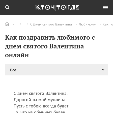
С Днем святого Валентина
Любимому
Как п
Все
ПРАЗДНИКИ
Как поздравить любимого с
09.08
День памяти жертв
атомной
днем святого Валентина
бомбардировки
Нагасаки
онлайн
09.08
День переплетов
09.08
Национальный женский
Все
день
09.08
Национальный день
рисового пудинга
09.08
День Дымняшки
С днем святого Валентина,
(Smokey Bear Day)
Дорогой ты мой мужчина.
Пусть с тобою всегда будет
То, что из обычных буден