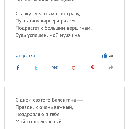
Все
ИМЕНА
Сегодня празднуют именины
Сказку сделать может сразу,
Пусть твоя карьера разом
Подрастет к большим вершинам,
Сергей
, Теодор,
Федор
Будь успешен, мой мужчина!
Посмотреть значение
и
происхождение
Открытка
225
С днем святого Валентина —
Праздник очень важный,
Поздравляю я тебя,
Мой ты прекрасный.