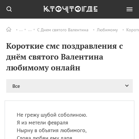
С Днем святого Валентина
Любимому
Корот
Все
ПРАЗДНИКИ
Короткие смс поздравления с
11.08
Рождество святителя
Николая Чудотворца
днём святого Валентина
11.08
День «мусорной еды»
любимому онлайн
11.08
День полета на
воздушном шарике
12.08
Курбан Байрам —
Все
праздник
жертвоприношения
12.08
День
Военно‑воздушных сил
Не грежу шубой соболиною.
(День ВВС) РФ
Я из метели февраля
Нырну в объятия любимого,
Слова любви ему даря.