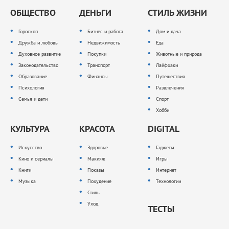
ОБЩЕСТВО
ДЕНЬГИ
СТИЛЬ ЖИЗНИ
Гороскоп
Бизнес и работа
Дом и дача
Дружба и любовь
Недвижимость
Еда
Духовное развитие
Покупки
Животные и природа
Законодательство
Транспорт
Лайфхаки
Образование
Финансы
Путешествия
Психология
Развлечения
Семья и дети
Спорт
Хобби
КУЛЬТУРА
КРАСОТА
DIGITAL
Искусство
Здоровье
Гаджеты
Кино и сериалы
Макияж
Игры
Книги
Показы
Интернет
Музыка
Похудение
Технологии
Стиль
Уход
ТЕСТЫ