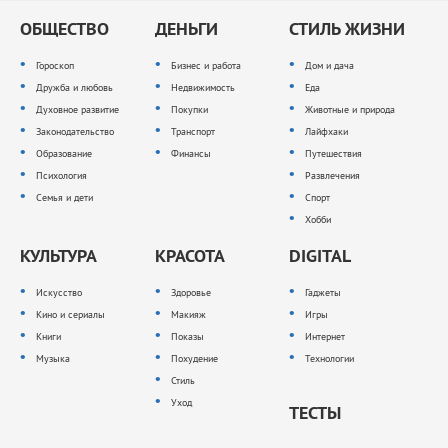
ОБЩЕСТВО
ДЕНЬГИ
СТИЛЬ ЖИЗНИ
Гороскоп
Бизнес и работа
Дом и дача
Дружба и любовь
Недвижимость
Еда
Духовное развитие
Покупки
Животные и природа
Законодательство
Транспорт
Лайфхаки
Образование
Финансы
Путешествия
Психология
Развлечения
Семья и дети
Спорт
Хобби
КУЛЬТУРА
КРАСОТА
DIGITAL
Искусство
Здоровье
Гаджеты
Кино и сериалы
Макияж
Игры
Книги
Показы
Интернет
Музыка
Похудение
Технологии
Стиль
Уход
ТЕСТЫ