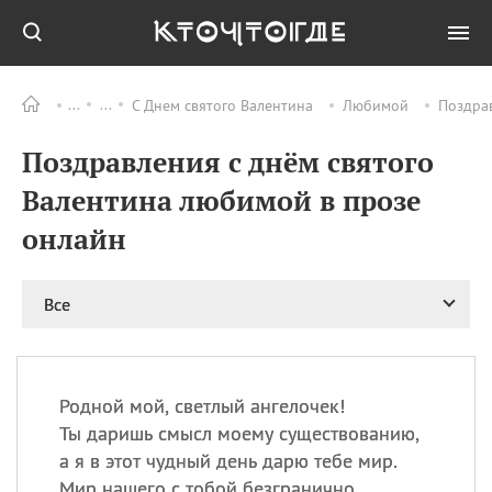
С Днем святого Валентина
Любимой
Поздрав
Все
ПРАЗДНИКИ
Поздравления с днём святого
08.08
День «Счастье
случается» (Happiness
Валентина любимой в прозе
Happens Day)
онлайн
08.08
День мира в Аугсбурге
08.08
Ермолаев день
09.08
День святого
Все
великомученика
Пантелеймона –
покровителя всех
врачей и целителя
Родной мой, светлый ангелочек!
больных
Ты даришь смысл моему существованию,
09.08
День книголюбов (Book
а я в этот чудный день дарю тебе мир.
Lovers Day)
Мир нашего с тобой безгранично