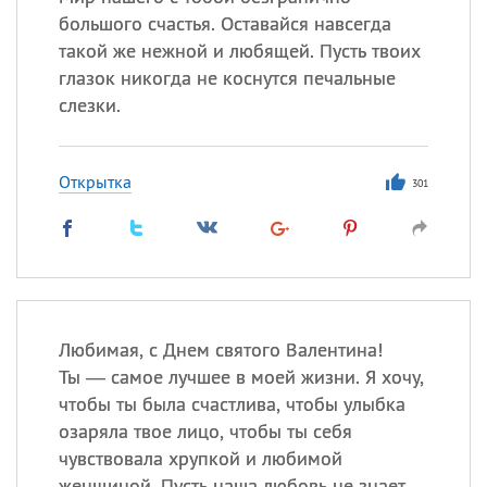
большого счастья. Оставайся навсегда
Все
ИМЕНА
такой же нежной и любящей. Пусть твоих
глазок никогда не коснутся печальные
Сегодня празднуют именины
слезки.
Александр
,
Макар
Открытка
301
Анна
Посмотреть значение
и
происхождение
Любимая, с Днем святого Валентина!
Ты — самое лучшее в моей жизни. Я хочу,
чтобы ты была счастлива, чтобы улыбка
озаряла твое лицо, чтобы ты себя
чувствовала хрупкой и любимой
женщиной. Пусть наша любовь не знает