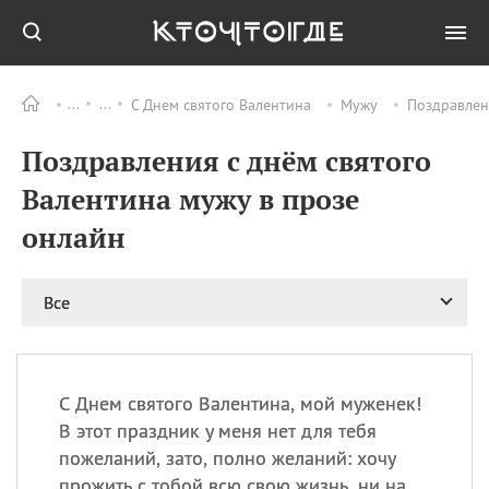
С Днем святого Валентина
Мужу
Поздравлен
Все
ПРАЗДНИКИ
Поздравления с днём святого
09.08
День памяти жертв
атомной
Валентина мужу в прозе
бомбардировки
Нагасаки
онлайн
09.08
День переплетов
09.08
Национальный женский
Все
день
09.08
Национальный день
рисового пудинга
09.08
День Дымняшки
С Днем святого Валентина, мой муженек!
(Smokey Bear Day)
В этот праздник у меня нет для тебя
пожеланий, зато, полно желаний: хочу
прожить с тобой всю свою жизнь, ни на