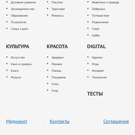
Духовное развитие
Покупки
Животные и природа
Законодательство
Транспорт
Лайфхаки
Образование
Финансы
Путешествия
Психология
Развлечения
Семья и дети
Спорт
Хобби
КУЛЬТУРА
КРАСОТА
DIGITAL
Искусство
Здоровье
Гаджеты
Кино и сериалы
Макияж
Игры
Книги
Показы
Интернет
Музыка
Похудение
Технологии
Стиль
Уход
ТЕСТЫ
Медиакит
Контакты
Соглашение