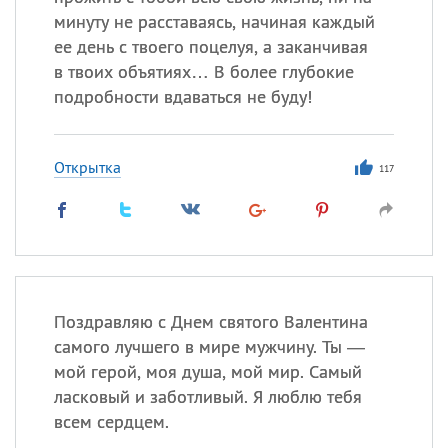
Все
ИМЕНА
минуту не расставаясь, начиная каждый
Сегодня празднуют именины
ее день с твоего поцелуя, а заканчивая
в твоих объятиях… В более глубокие
подробности вдаваться не буду!
Сергей
, Теодор,
Федор
Посмотреть значение
и
происхождение
Открытка
117
Поздравляю с Днем святого Валентина
самого лучшего в мире мужчину. Ты —
мой герой, моя душа, мой мир. Самый
ласковый и заботливый. Я люблю тебя
всем сердцем.