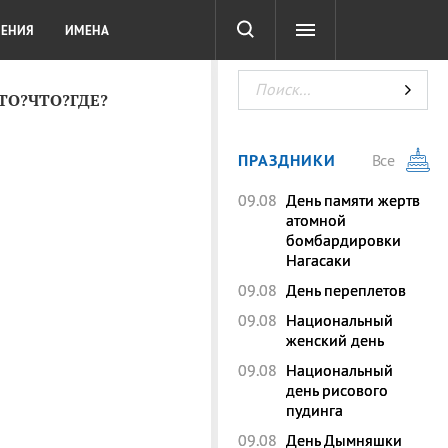
СОТА
DIGITAL
ТЕСТЫ
ЛЕНИЯ
ИМЕНА
КТО?ЧТО?ГДЕ?
ПРАЗДНИКИ
Все
09.08
День памяти жертв
атомной
бомбардировки
Нагасаки
09.08
День переплетов
09.08
Национальный
женский день
09.08
Национальный
день рисового
пудинга
09.08
День Дымняшки