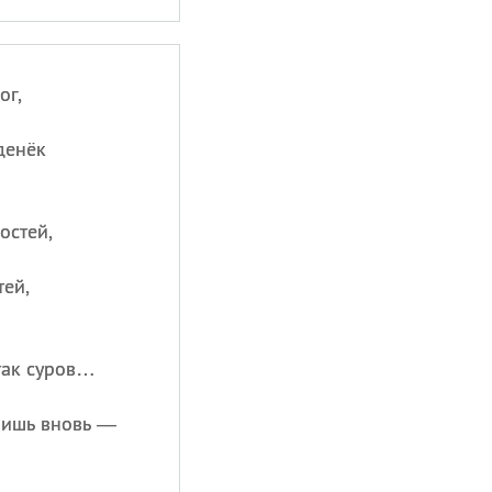
ог,
денёк
остей,
тей,
 так суров…
 лишь вновь —