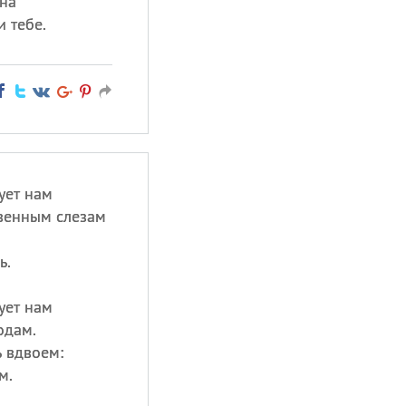
ина
 тебе.
ует нам
венным слезам
ь.
ует нам
одам.
ь вдвоем:
м.