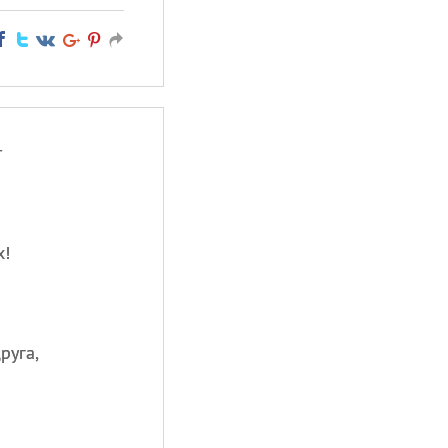
т
х!
руга,