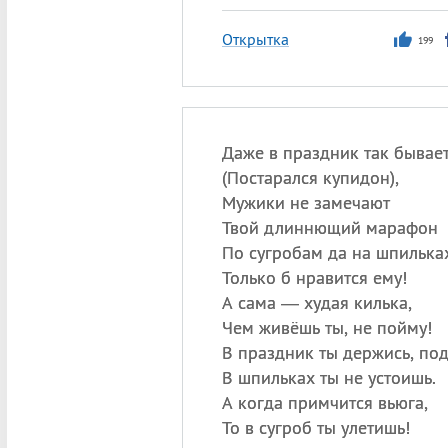
Открытка
199
Даже в праздник так бывае
(
Постарался купидон),
Мужики не замечают
Твой длиннющий марафон
По сугробам да на шпилька
Только б нравится ему!
А сама — худая килька,
Чем живёшь ты, не пойму!
В праздник ты держись, под
В шпильках ты не устоишь.
А когда примчится вьюга,
То в сугроб ты улетишь!