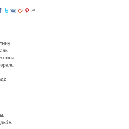
тину
аль.
ентина
враль.
адо
ы.
дьбе.