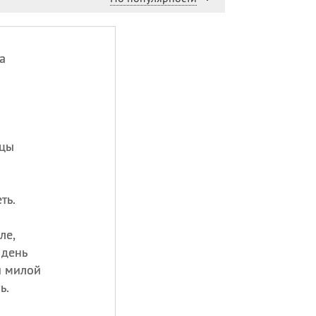
а
ицы
.
ть.
ле,
 день
и милой
ь.