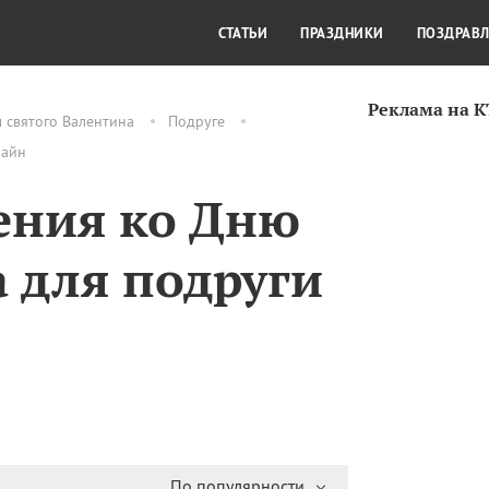
СТИЛЬ ЖИЗНИ
КУЛЬТУРА
КРА
СТАТЬИ
ПРАЗДНИКИ
ПОЗДРАВ
Реклама на 
 святого Валентина
Подруге
лайн
ения ко Дню
 для подруги
По популярности