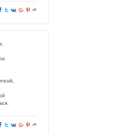
,
ра
упкой,
ой
ься.