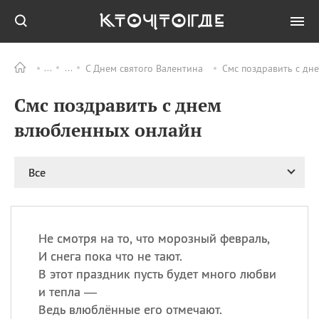
С Днем святого Валентина
Смс поздравить с дн
Все
ПРАЗДНИКИ
Смс поздравить с днем
09.08
День памяти
великомученика и
влюбленных онлайн
целителя Пантелеимона
11.08
Рождество святителя
Николая Чудотворца
Все
11.08
День «мусорной еды»
11.08
День полета на
воздушном шарике
Не смотря на то, что морозный февраль,
11.08
День Святой Клары —
И снега пока что не тают.
покровительницы
В этот праздник пусть будет много любви
телевидения
и тепла —
Ведь влюблённые его отмечают.