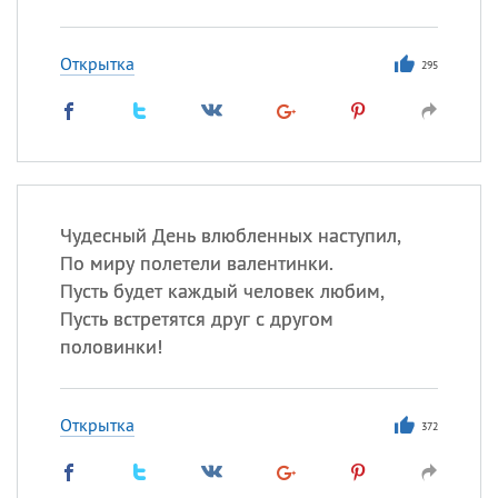
Все
ИМЕНА
Сегодня празднуют именины
Открытка
295
Герман
,
Иван
,
Клим
,
Еще
Анфиса
Посмотреть значение
и
Чудесный День влюбленных наступил,
происхождение
По миру полетели валентинки.
Пусть будет каждый человек любим,
Пусть встретятся друг с другом
половинки!
Открытка
372