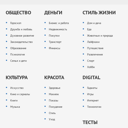
ОБЩЕСТВО
ДЕНЬГИ
СТИЛЬ ЖИЗНИ
Гороскоп
Бизнес и работа
Дом и дача
Дружба и любовь
Недвижимость
Еда
Духовное развитие
Покупки
Животные и природа
Законодательство
Транспорт
Лайфхаки
Образование
Финансы
Путешествия
Психология
Развлечения
Семья и дети
Спорт
Хобби
КУЛЬТУРА
КРАСОТА
DIGITAL
Искусство
Здоровье
Гаджеты
Кино и сериалы
Макияж
Игры
Книги
Показы
Интернет
Музыка
Похудение
Технологии
Стиль
Уход
ТЕСТЫ