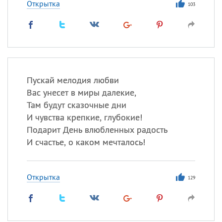
Открытка
103
Все
ИМЕНА
Сегодня празднуют именины
Александр
,
Макар
Пускай мелодия любви
Анна
Вас унесет в миры далекие,
Там будут сказочные дни
И чувства крепкие, глубокие!
Посмотреть значение
и
Подарит День влюбленных радость
происхождение
И счастье, о каком мечталось!
Открытка
129