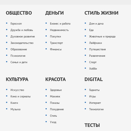
ОБЩЕСТВО
ДЕНЬГИ
СТИЛЬ ЖИЗНИ
Гороскоп
Бизнес и работа
Дом и дача
Дружба и любовь
Недвижимость
Еда
Духовное развитие
Покупки
Животные и природа
Законодательство
Транспорт
Лайфхаки
Образование
Финансы
Путешествия
Психология
Развлечения
Семья и дети
Спорт
Хобби
КУЛЬТУРА
КРАСОТА
DIGITAL
Искусство
Здоровье
Гаджеты
Кино и сериалы
Макияж
Игры
Книги
Показы
Интернет
Музыка
Похудение
Технологии
Стиль
Уход
ТЕСТЫ