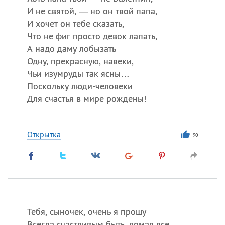
Все
ИМЕНА
И не святой, — но он твой папа,
Сегодня празднуют именины
И хочет он тебе сказать,
Что не фиг просто девок лапать,
А надо даму лобызать
Андрей
,
Виталий
, Теодор,
Одну, прекрасную, навеки,
Еще
Чьи изумруды так ясны…
Анна
Поскольку люди-человеки
Для счастья в мире рождены!
Посмотреть значение
и
происхождение
Открытка
90
Тебя, сыночек, очень я прошу
Всегда счастливым быть, ломая все