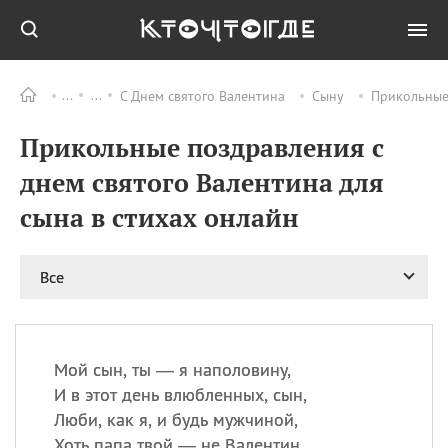
С Днем святого Валентина
Сыну
Прикольные 
Все
ПРАЗДНИКИ
Прикольные поздравления с
05.08
Празднование в честь
Почаевской иконы
днем святого Валентина для
Божией Матери
сына в стихах онлайн
06.08
Национальная ночь вне
дома
06.08
Национальный день
Все
коктейля «Рутбир
флоат»
06.08
День принятия
Конституции
Мой сын, ты — я наполовину,
06.08
Карнавальный вторник
И в этот день влюбленных, сын,
Люби, как я, и будь мужчиной,
Хоть папа твой — не Валентин,