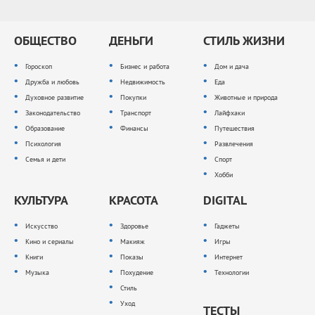
ОБЩЕСТВО
ДЕНЬГИ
СТИЛЬ ЖИЗНИ
Гороскоп
Бизнес и работа
Дом и дача
Дружба и любовь
Недвижимость
Еда
Духовное развитие
Покупки
Животные и природа
Законодательство
Транспорт
Лайфхаки
Образование
Финансы
Путешествия
Психология
Развлечения
Семья и дети
Спорт
Хобби
КУЛЬТУРА
КРАСОТА
DIGITAL
Искусство
Здоровье
Гаджеты
Кино и сериалы
Макияж
Игры
Книги
Показы
Интернет
Музыка
Похудение
Технологии
Стиль
Уход
ТЕСТЫ