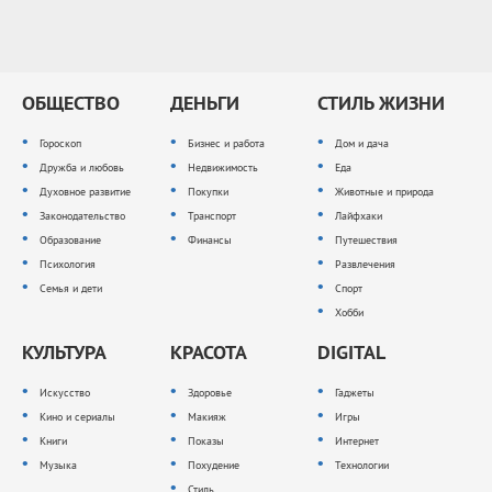
ОБЩЕСТВО
ДЕНЬГИ
СТИЛЬ ЖИЗНИ
Гороскоп
Бизнес и работа
Дом и дача
Дружба и любовь
Недвижимость
Еда
Духовное развитие
Покупки
Животные и природа
Законодательство
Транспорт
Лайфхаки
Образование
Финансы
Путешествия
Психология
Развлечения
Семья и дети
Спорт
Хобби
КУЛЬТУРА
КРАСОТА
DIGITAL
Искусство
Здоровье
Гаджеты
Кино и сериалы
Макияж
Игры
Книги
Показы
Интернет
Музыка
Похудение
Технологии
Стиль