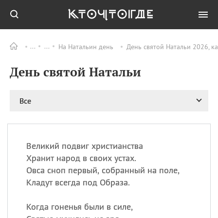
На Натальин день
День святой Натальи 2026, к
Все
ПРАЗДНИКИ
День святой Натальи
08.08
День «Счастье
случается» (Happiness
Happens Day)
Все
08.08
День мира в Аугсбурге
08.08
Ермолаев день
09.08
День святого
великомученика
Великий подвиг христианства
Пантелеймона –
Хранит народ в своих устах.
покровителя всех
Овса сноп первый, собранный на поле,
врачей и целителя
Кладут всегда под Образа.
больных
09.08
День книголюбов (Book
Когда гоненья были в силе,
Lovers Day)