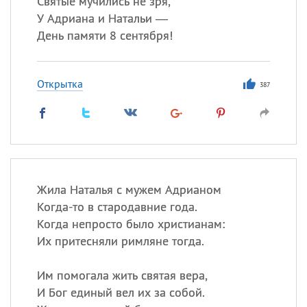
Святые мучились не зря,
У Адриана и Натальи —
Все
ИМЕНА
День памяти 8 сентября!
Сегодня празднуют именины
Открытка
387
Александр
,
Макар
Анна
Посмотреть значение
и
происхождение
Жила Наталья с мужем Адрианом
Когда-то в стародавние года.
Когда непросто было христианам:
Их притесняли римляне тогда.
Им помогала жить святая вера,
И Бог единый вел их за собой.