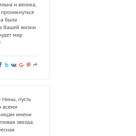
ильна и велика,
 проникнуться
на была
 в Вашей жизни
будет мир
!
 Нины, пусть
о всеми
ьницам имени
тливая звезда.
бесная