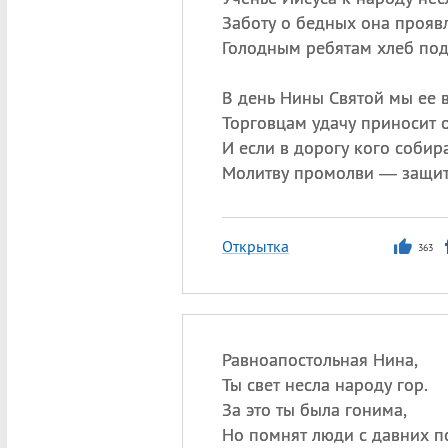
Заботу о бедных она проявл
Голодным ребятам хлеб под
В день Нины Святой мы ее 
Торговцам удачу приносит о
И если в дорогу кого собир
Молитву промолви — защит
Открытка
363
Равноапостольная Нина,
Ты свет несла народу гор.
За это ты была гонима,
Но помнят люди с давних п