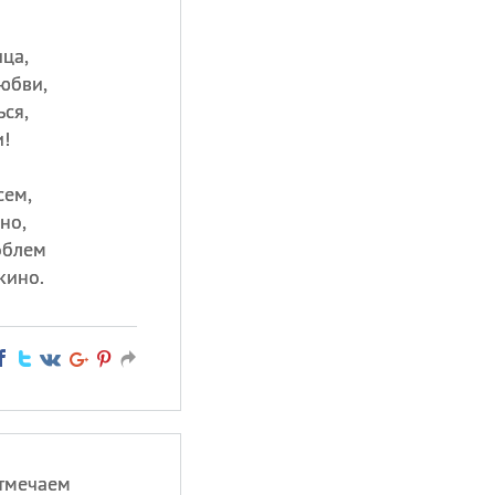
ца,
любви,
ься,
!
сем,
но,
облем
кино.
отмечаем