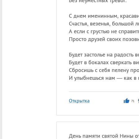
Без неуместных тревог.
С днем именинным, красави
Счастья, везенья, большой 
А если с грустью не справит
Просто друзей своих позови
Будет застолье на радость в
Будет в бокалах сверкать ви
Сбросишь с себя пелену пр
И улыбнешься нам — как в 
Открытка
71
День памяти святой Нины 