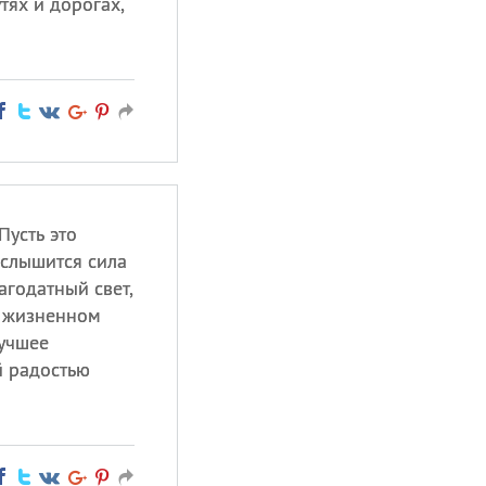
тях и дорогах,
Пусть это
 слышится сила
агодатный свет,
а жизненном
лучшее
й радостью