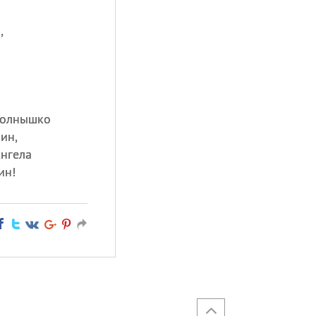
,
 солнышко
ин,
Ангела
ин!