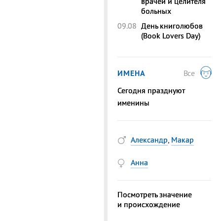
врачей и целителя
больных
09.08
День книголюбов
(Book Lovers Day)
ИМЕНА
Все
Сегодня празднуют
именины
Александр
,
Макар
Анна
Посмотреть значение
и происхождение