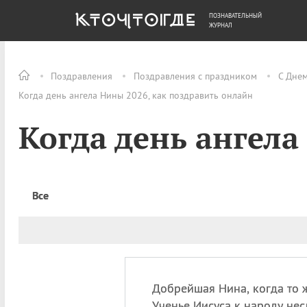
ПОЗНАВАТЕЛЬНЫЙ
ОБЩЕСТВО
ДЕНЬГИ
ЖУРНАЛ
Поздравления
Поздравления с праздником
С Дне
Когда день ангела Нины 2026, как поздравить онлайн
Когда день ангел
Все
Добрейшая Нина, когда то 
Ученье Иисуса к народу нес