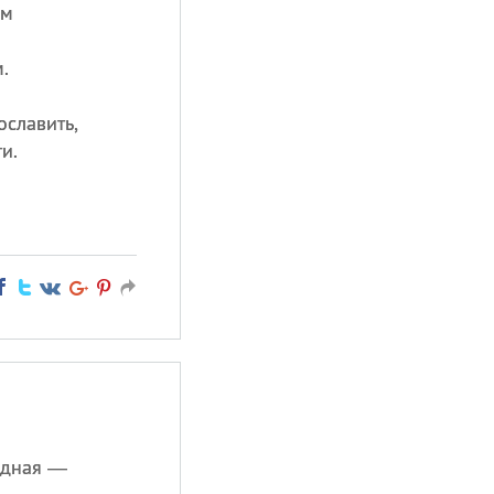
им
.
ославить,
и.
адная —