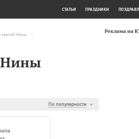
СТИЛЬ ЖИЗНИ
КУЛЬТУРА
КРА
СТАТЬИ
ПРАЗДНИКИ
ПОЗДРАВ
Реклама на 
м святой Нины
а Нины
По популярности
жила
ла.