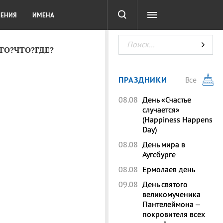
СОТА
DIGITAL
ТЕСТЫ
ЛЕНИЯ
ИМЕНА
КТО?ЧТО?ГДЕ?
ПРАЗДНИКИ
Все
08.08
День «Счастье
случается»
(Happiness Happens
Day)
08.08
День мира в
Аугсбурге
08.08
Ермолаев день
09.08
День святого
великомученика
Пантелеймона –
покровителя всех