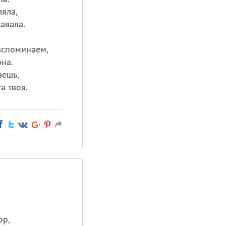
яла,
авала.
вспоминаем,
на.
аешь,
а твоя.
ор,