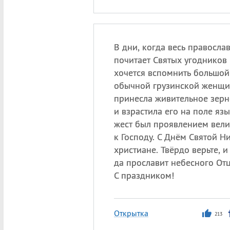
В дни, когда весь правосл
почитает Святых угодников
хочется вспомнить большой
обычной грузинской женщи
принесла живительное зерн
и взрастила его на поле язы
жест был проявлением вел
к Господу. С Днём Святой Н
христиане. Твёрдо верьте, и
да прославит небесного Отц
С праздником!
Открытка
213