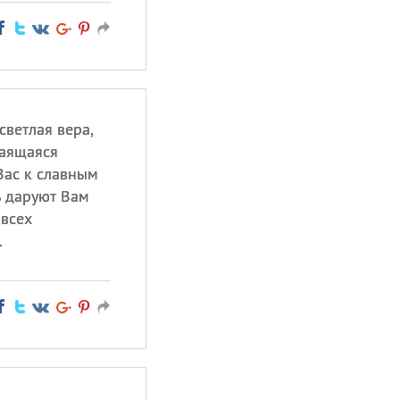
светлая вера,
таящаяся
 Вас к славным
ь даруют Вам
 всех
.