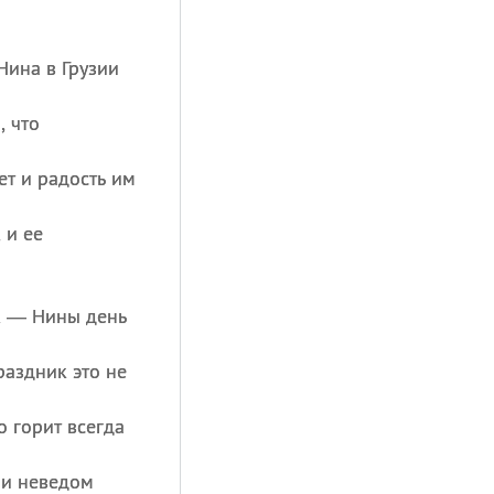
ина в Грузии
, что
ет и радость им
 и ее
к — Нины день
раздник это не
о горит всегда
 и неведом