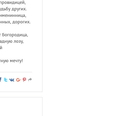
провидицей,
дьбу других.
 именинница,
нных, дорогих.
т Богородица,
адную лозу,
й
тную мечту!