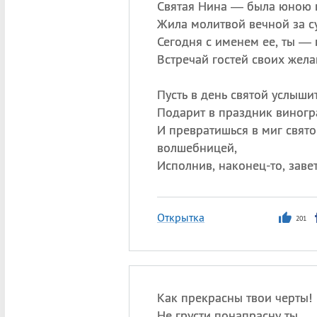
Святая Нина — была юною 
Жила молитвой вечной за су
Сегодня с именем ее, ты —
Встречай гостей своих жела
Пусть в день святой услыши
Подарит в праздник виногр
И превратишься в миг свято
волшебницей,
Исполнив, наконец-то, заве
Открытка
201
Как прекрасны твои черты!
Не грусти понапрасну ты,