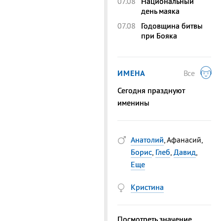
07.08
Национальный
день маяка
07.08
Годовщина битвы
при Бояка
ИМЕНА
Все
Сегодня празднуют
именины
Анатолий
, Афанасий,
Борис
,
Глеб
,
Давид
,
Еще
Кристина
Посмотреть значение