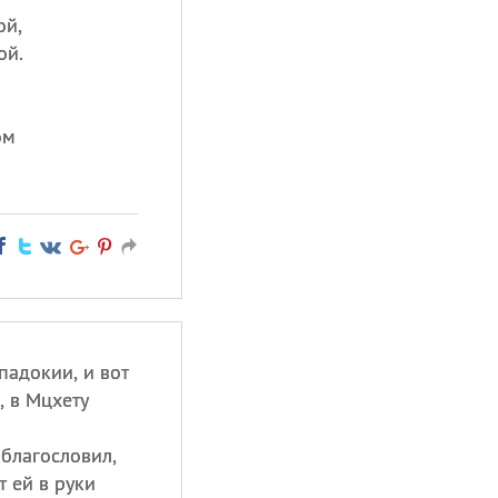
ой,
ой.
ом
падокии, и вот
, в Мцхету
 благословил,
т ей в руки