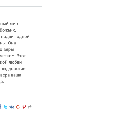
авный мир
 Божьих,
 подвиг одной
ны. Она
о веры
ческом. Этот
икой любви
ины, дорогие
 вера ваша
а.