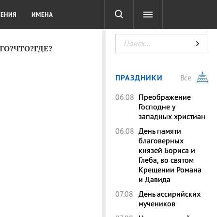
СОТА
DIGITAL
ТЕСТЫ
ЛЕНИЯ
ИМЕНА
КТО?ЧТО?ГДЕ?
ПРАЗДНИКИ
Все
06.08
Преображение
Господне у
западных христиан
06.08
День памяти
благоверных
князей Бориса и
Глеба, во святом
Крещении Романа
и Давида
07.08
День ассирийских
мучеников