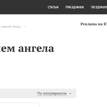
СТИЛЬ ЖИЗНИ
КУЛЬТУРА
КРА
СТАТЬИ
ПРАЗДНИКИ
ПОЗДРАВ
Реклама на 
м святой Нины
нем ангела
По популярности