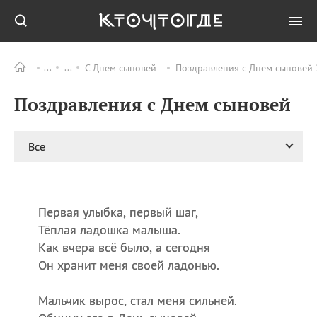
С Днем сыновей
Поздравления с Днем сыновей 
Все
ПРАЗДНИКИ
Поздравления с Днем сыновей
09.08
День памяти жертв
атомной
бомбардировки
Нагасаки
Все
09.08
День переплетов
09.08
Национальный женский
день
Первая улыбка, первый шаг,
09.08
Национальный день
Тёплая ладошка малыша.
рисового пудинга
Как вчера всё было, а сегодня
09.08
День Дымняшки
Он хранит меня своей ладонью.
(Smokey Bear Day)
Мальчик вырос, стал меня сильней.