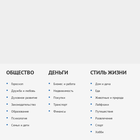
ОБЩЕСТВО
ДЕНЬГИ
СТИЛЬ ЖИЗНИ
Гороскоп
Бизнес и работа
Дом и дача
Дружба и любовь
Недвижимость
Еда
Духовное развитие
Покупки
Животные и природа
Законодательство
Транспорт
Лайфхаки
Образование
Финансы
Путешествия
Психология
Развлечения
Семья и дети
Спорт
Хобби