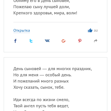
Обниму его в День сыновей,
Все
ИМЕНА
Пожелаю сыну лучшей доли,
Сегодня празднуют именины
Крепкого здоровья, мира, воли!
Сергей
, Теодор,
Федор
Открытка
212
Посмотреть значение
и
происхождение
День сыновей — для многих праздник,
Но для меня — особый день.
И пожеланий много разных
Хочу сказать, сынок, тебе.
Иди всегда по жизни смело,
Твой ангел пусть тебя ведет,