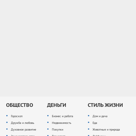
ОБЩЕСТВО
ДЕНЬГИ
СТИЛЬ ЖИЗНИ
Гороскоп
Бизнес и работа
Дом и дача
Дружба и любовь
Недвижимость
Еда
Духовное развитие
Покупки
Животные и природа