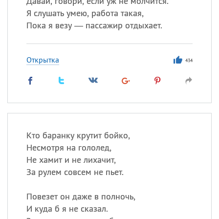
Давай, говори, если уж не молчится.
Все
ИМЕНА
Я слушать умею, работа такая,
Сегодня празднуют именины
Пока я везу — пассажир отдыхает.
Сергей
, Теодор,
Федор
Открытка
434
Посмотреть значение
и
происхождение
Кто баранку крутит бойко,
Несмотря на гололед,
Не хамит и не лихачит,
За рулем совсем не пьет.
Повезет он даже в полночь,
И куда б я не сказал.