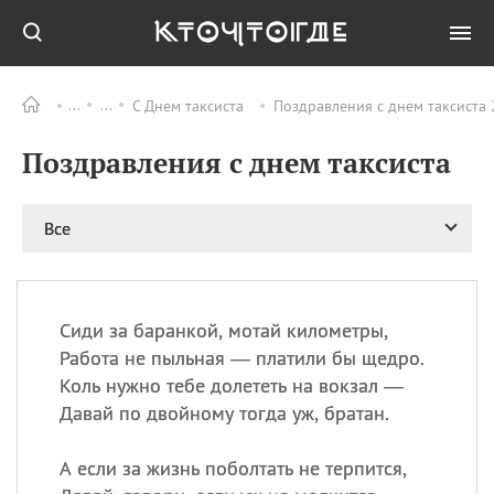
С Днем таксиста
Поздравления с днем таксиста 
Все
ПРАЗДНИКИ
Поздравления с днем таксиста
09.08
День памяти жертв
атомной
бомбардировки
Нагасаки
Все
09.08
День переплетов
09.08
Национальный женский
день
Сиди за баранкой, мотай километры,
09.08
Национальный день
Работа не пыльная — платили бы щедро.
рисового пудинга
Коль нужно тебе долететь на вокзал —
09.08
День Дымняшки
Давай по двойному тогда уж, братан.
(Smokey Bear Day)
А если за жизнь поболтать не терпится,