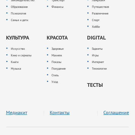
Законодательство
Транспорт
Лайфхаки
Образование
Финансы
Путешествия
Психология
Развлечения
Семья и дети
Спорт
Хобби
КУЛЬТУРА
КРАСОТА
DIGITAL
Искусство
Здоровье
Гаджеты
Кино и сериалы
Макияж
Игры
Книги
Показы
Интернет
Музыка
Похудение
Технологии
Стиль
Уход
ТЕСТЫ
Медиакит
Контакты
Соглашение