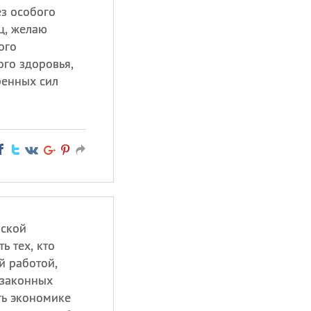
ез особого
ц, желаю
ого
ого здоровья,
ренных сил
йской
ь тех, кто
й работой,
езаконных
ть экономике