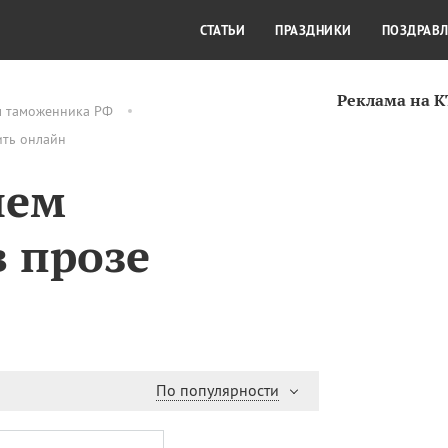
СТИЛЬ ЖИЗНИ
КУЛЬТУРА
КРА
СТАТЬИ
ПРАЗДНИКИ
ПОЗДРАВ
Реклама на 
м таможенника РФ
ить онлайн
нем
 прозе
По популярности