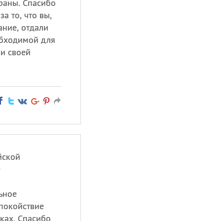
раны. Спасибо
а то, что вы,
ание, отдали
обходимой для
и своей
йской
е
ьное
покойствие
ках. Спасибо