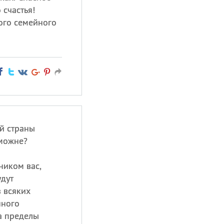
 счастья!
ого семейного
й страны
аможне?
ником вас,
удут
 всяких
нного
а пределы