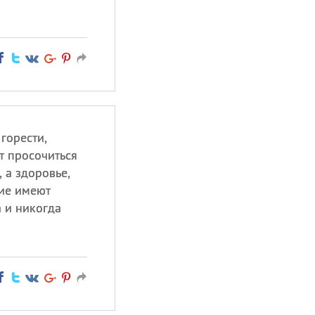
горести,
т просочиться
 а здоровье,
чие имеют
 и никогда