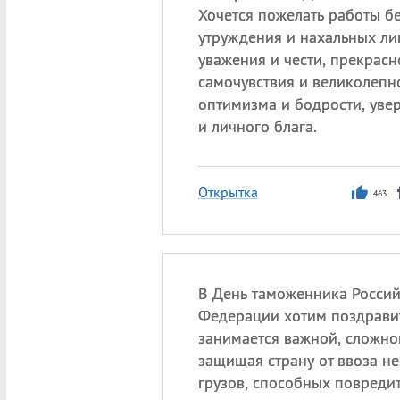
Хочется пожелать работы б
утруждения и нахальных ли
уважения и чести, прекрасн
самочувствия и великолепн
оптимизма и бодрости, уве
и личного блага.
Открытка
463
В День таможенника Росси
Федерации хотим поздравит
занимается важной, сложно
защищая страну от ввоза н
грузов, способных повреди