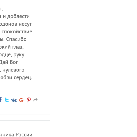
,
и и доблести
рдонов несут
а спокойствие
ы. Спасибо
ркий глаз,
рдце, руку
Дай Бог
, нулевого
юбви сердец.
нника России.