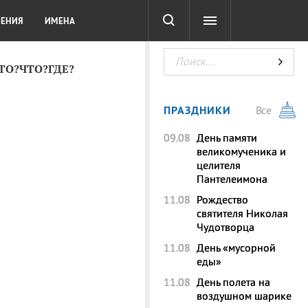
СОТА
DIGITAL
ТЕСТЫ
ЛЕНИЯ
ИМЕНА
КТО?ЧТО?ГДЕ?
ПРАЗДНИКИ
Все
09.08
День памяти
великомученика и
целителя
Пантелеимона
11.08
Рождество
святителя Николая
Чудотворца
11.08
День «мусорной
еды»
11.08
День полета на
воздушном шарике