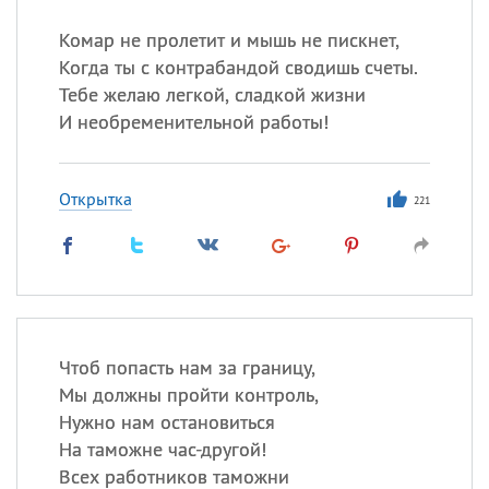
Комар не пролетит и мышь не пискнет,
Все
ИМЕНА
Когда ты с контрабандой сводишь счеты.
Сегодня празднуют именины
Тебе желаю легкой, сладкой жизни
И необременительной работы!
Александр
,
Макар
Открытка
Анна
221
Посмотреть значение
и
происхождение
Чтоб попасть нам за границу,
Мы должны пройти контроль,
Нужно нам остановиться
На таможне час-другой!
Всех работников таможни