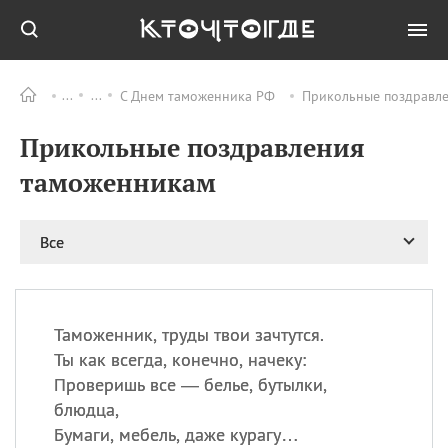
С Днем таможенника РФ
Прикольные поздравле
Все
ПРАЗДНИКИ
Прикольные поздравления
08.08
День «Счастье
случается» (Happiness
таможенникам
Happens Day)
08.08
День мира в Аугсбурге
Все
08.08
Ермолаев день
09.08
День святого
великомученика
Пантелеймона –
Таможенник, труды твои зачтутся.
покровителя всех
врачей и целителя
Ты как всегда, конечно, начеку:
больных
Проверишь все — белье, бутылки,
09.08
День книголюбов (Book
блюдца,
Lovers Day)
Бумаги, мебель, даже курагу…