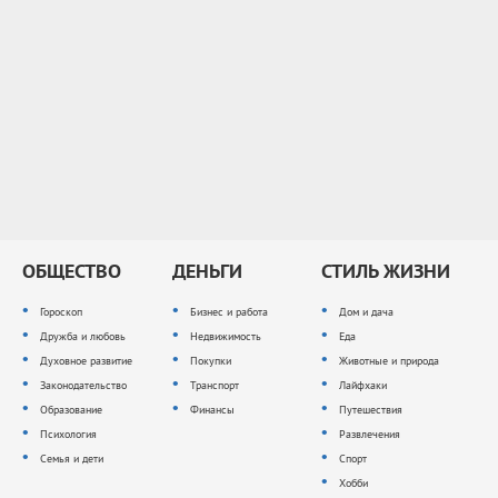
ОБЩЕСТВО
ДЕНЬГИ
СТИЛЬ ЖИЗНИ
Гороскоп
Бизнес и работа
Дом и дача
Дружба и любовь
Недвижимость
Еда
Духовное развитие
Покупки
Животные и природа
Законодательство
Транспорт
Лайфхаки
Образование
Финансы
Путешествия
Психология
Развлечения
Семья и дети
Спорт
Хобби