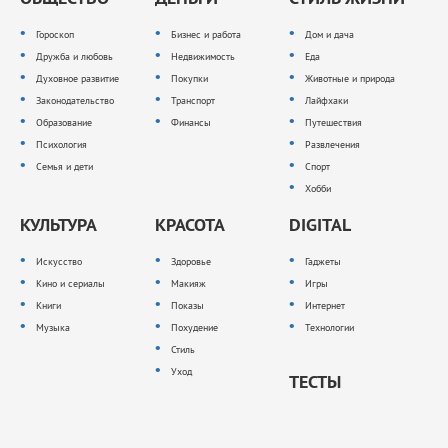
Гороскоп
Бизнес и работа
Дом и дача
Дружба и любовь
Недвижимость
Еда
Духовное развитие
Покупки
Животные и природа
Законодательство
Транспорт
Лайфхаки
Образование
Финансы
Путешествия
Психология
Развлечения
Семья и дети
Спорт
Хобби
КУЛЬТУРА
КРАСОТА
DIGITAL
Искусство
Здоровье
Гаджеты
Кино и сериалы
Макияж
Игры
Книги
Показы
Интернет
Музыка
Похудение
Технологии
Стиль
Уход
ТЕСТЫ