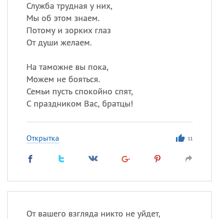
Все
ИМЕНА
Служба трудная у них,
Мы об этом знаем.
Сегодня празднуют именины
Потому и зорких глаз
От души желаем.
Герман
,
Иван
,
Клим
,
Еще
На таможне вы пока,
Анфиса
Можем не бояться.
Семьи пусть спокойно спят,
Посмотреть значение
и
С праздником Вас, братцы!
происхождение
Открытка
11
От вашего взгляда никто не уйдет,