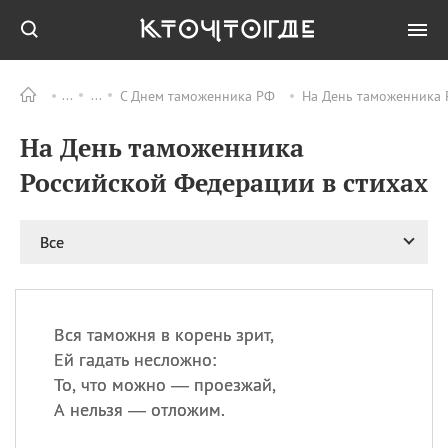
С Днем таможенника РФ
На День таможенника 
Все
ПРАЗДНИКИ
На День таможенника
09.08
День памяти
великомученика и
Российской Федерации в стихах
целителя Пантелеимона
11.08
Рождество святителя
Николая Чудотворца
Все
11.08
День «мусорной еды»
11.08
День полета на
воздушном шарике
Вся таможня в корень зрит,
11.08
День Святой Клары —
Ей гадать несложно:
покровительницы
То, что можно — проезжай,
телевидения
А нельзя — отложим.