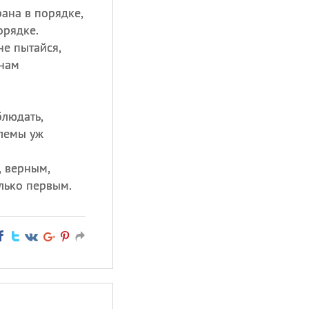
ана в порядке,
орядке.
не пытайся,
 нам
блюдать,
лемы уж
, верным,
лько первым.