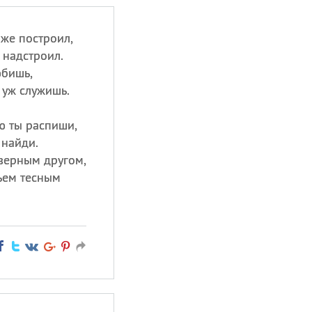
 же построил,
 надстроил.
бишь,
 уж служишь.
ю ты распиши,
 найди.
верным другом,
тьем тесным