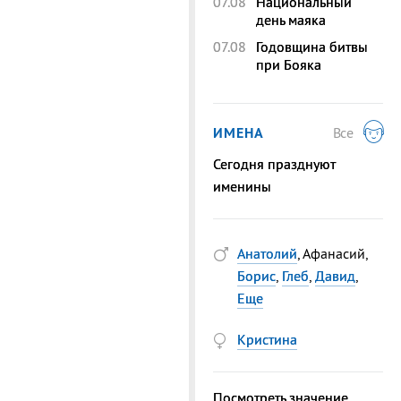
07.08
Национальный
день маяка
07.08
Годовщина битвы
при Бояка
ИМЕНА
Все
Сегодня празднуют
именины
Анатолий
, Афанасий,
Борис
,
Глеб
,
Давид
,
Еще
Кристина
Посмотреть значение