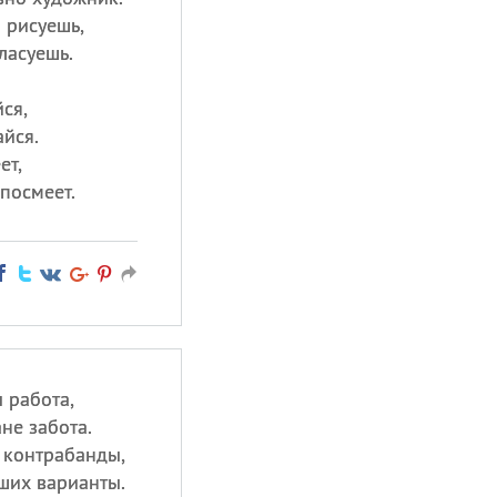
 рисуешь,
ласуешь.
ся,
айся.
ет,
посмеет.
 работа,
не забота.
 контрабанды,
ших варианты.