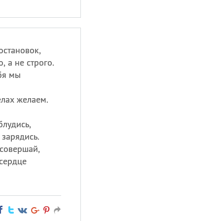
остановок,
, а не строго.
бя мы
елах желаем.
блудись,
 зарядись.
 совершай,
сердце