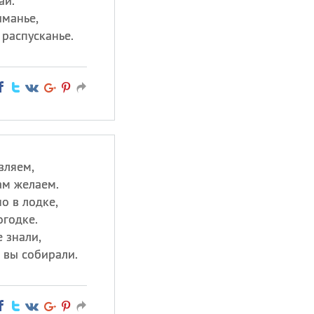
ай.
иманье,
 распусканье.
вляем,
ам желаем.
о в лодке,
огодке.
 знали,
, вы собирали.