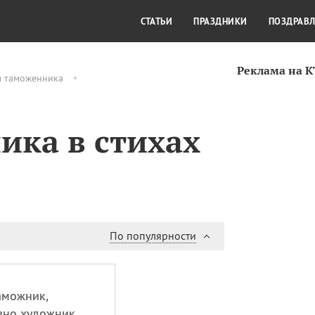
СТИЛЬ ЖИЗНИ
КУЛЬТУРА
КРА
СТАТЬИ
ПРАЗДНИКИ
ПОЗДРАВ
Реклама на 
м таможенника
ика в стихах
По популярности
аможник,
вно художник.