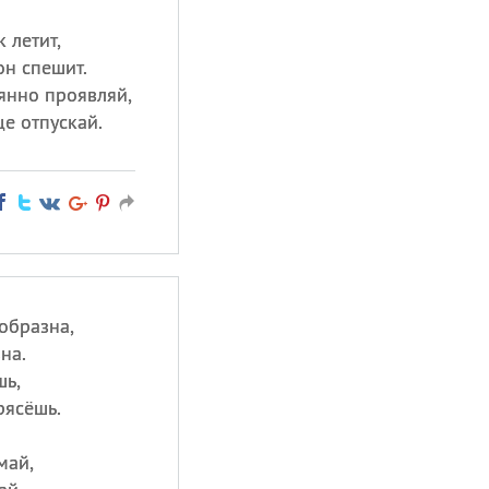
 летит,
он спешит.
янно проявляй,
е отпускай.
образна,
на.
шь,
рясёшь.
май,