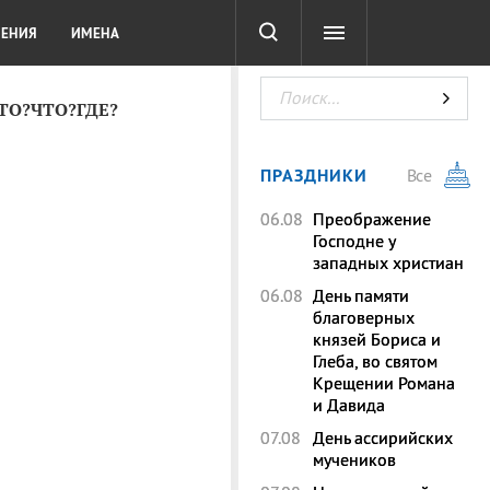
СОТА
DIGITAL
ТЕСТЫ
ЛЕНИЯ
ИМЕНА
КТО?ЧТО?ГДЕ?
ПРАЗДНИКИ
Все
06.08
Преображение
Господне у
западных христиан
06.08
День памяти
благоверных
князей Бориса и
Глеба, во святом
Крещении Романа
и Давида
07.08
День ассирийских
мучеников