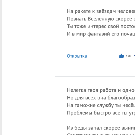
На ракете к звёздам человек
Познать Вселенную скорее 
Ты тоже интерес свой посто
И в мир фантазий его почащ
Открытка
158
Нелегка твоя работа и одно
Но для всех она благообраз
На таможне службу ты несё
Проблемы быстро все ты ут
Из беды запал скорее выни