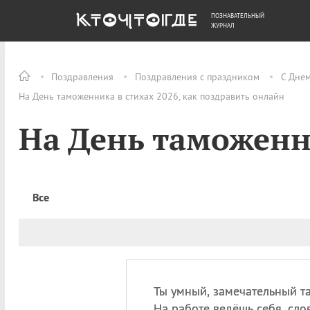
ПОЗНАВАТЕЛЬНЫЙ
ОБЩЕСТВО
ДЕНЬГИ
ЖУРНАЛ
Поздравления
Поздравления с праздником
С Дне
На День таможенника в стихах 2026, как поздравить онлайн
На День таможенн
Все
Ты умный, замечательный т
На работе ведёшь себя, сло