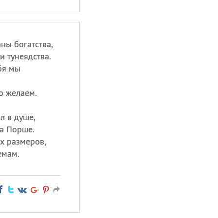
ны богатства,
и тунеядства.
бя мы
о желаем.
л в душе,
на Порше.
х размеров,
емам.