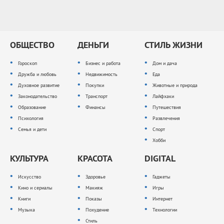
ОБЩЕСТВО
ДЕНЬГИ
СТИЛЬ ЖИЗНИ
Гороскоп
Бизнес и работа
Дом и дача
Дружба и любовь
Недвижимость
Еда
Духовное развитие
Покупки
Животные и природа
Законодательство
Транспорт
Лайфхаки
Образование
Финансы
Путешествия
Психология
Развлечения
Семья и дети
Спорт
Хобби
КУЛЬТУРА
КРАСОТА
DIGITAL
Искусство
Здоровье
Гаджеты
Кино и сериалы
Макияж
Игры
Книги
Показы
Интернет
Музыка
Похудение
Технологии
Стиль