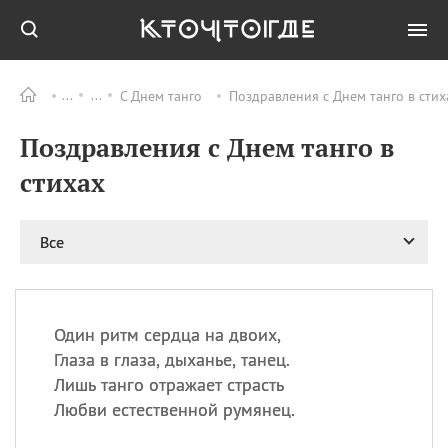
С Днем танго
Поздравления с Днем танго в стих
Все
ПРАЗДНИКИ
Поздравления с Днем танго в
09.08
День памяти
великомученика и
стихах
целителя Пантелеимона
11.08
Рождество святителя
Николая Чудотворца
Все
11.08
День «мусорной еды»
11.08
День полета на
воздушном шарике
Один ритм сердца на двоих,
11.08
День Святой Клары —
Глаза в глаза, дыханье, танец.
покровительницы
Лишь танго отражает страсть
телевидения
Любви естественной румянец.