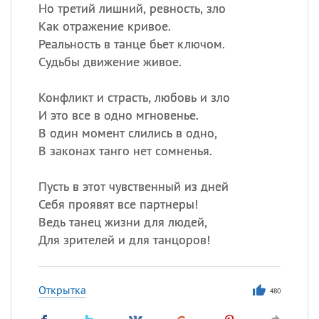
Все
ИМЕНА
Но третий лишний, ревность, зло
Как отражение кривое.
Сегодня празднуют именины
Реальность в танце бьет ключом.
Судьбы движение живое.
Герман
,
Иван
,
Клим
,
Еще
Конфликт и страсть, любовь и зло
Анфиса
И это все в одно мгновенье.
В один момент слились в одно,
Посмотреть значение
и
В законах танго нет сомненья.
происхождение
Пусть в этот чувственный из дней
Себя проявят все партнеры!
Ведь танец жизни для людей,
Для зрителей и для танцоров!
Открытка
480