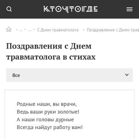
С Днем травматолога
Поздравления с Днем трав
Все
ПРАЗДНИКИ
Поздравления с Днем
09.08
День памяти
великомученика и
травматолога в стихах
целителя Пантелеимона
11.08
Рождество святителя
Николая Чудотворца
Все
11.08
День «мусорной еды»
11.08
День полета на
воздушном шарике
Родные наши, вы врачи,
11.08
День Святой Клары —
Ведь ваши руки золотые!
покровительницы
А наши головы дурные
телевидения
Всегда найдут работу вам!