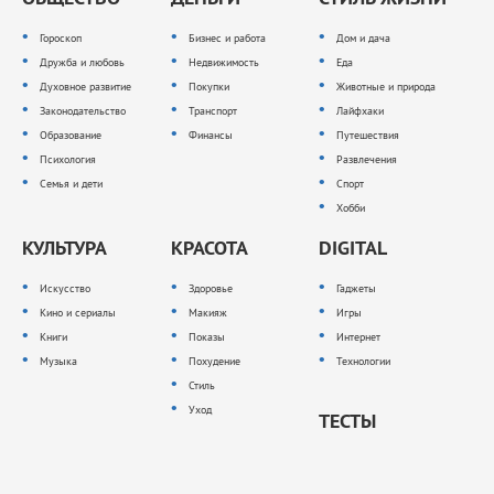
Гороскоп
Бизнес и работа
Дом и дача
Дружба и любовь
Недвижимость
Еда
Духовное развитие
Покупки
Животные и природа
Законодательство
Транспорт
Лайфхаки
Образование
Финансы
Путешествия
Психология
Развлечения
Семья и дети
Спорт
Хобби
КУЛЬТУРА
КРАСОТА
DIGITAL
Искусство
Здоровье
Гаджеты
Кино и сериалы
Макияж
Игры
Книги
Показы
Интернет
Музыка
Похудение
Технологии
Стиль
Уход
ТЕСТЫ