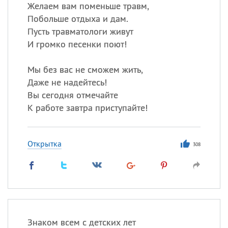
Все
ИМЕНА
Желаем вам поменьше травм,
Побольше отдыха и дам.
Сегодня празднуют именины
Пусть травматологи живут
И громко песенки поют!
Герман
,
Иван
,
Клим
,
Еще
Мы без вас не сможем жить,
Анфиса
Даже не надейтесь!
Вы сегодня отмечайте
Посмотреть значение
и
К работе завтра приступайте!
происхождение
Открытка
308
Знаком всем с детских лет