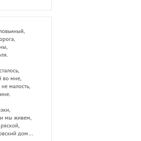
ловьиный,
орога,
ны,
ля.
сталось,
 во мне,
не малость,
ине.
зки,
ми мы живем,
 ряской,
цовский дом…