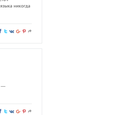
 языка никогда
о —