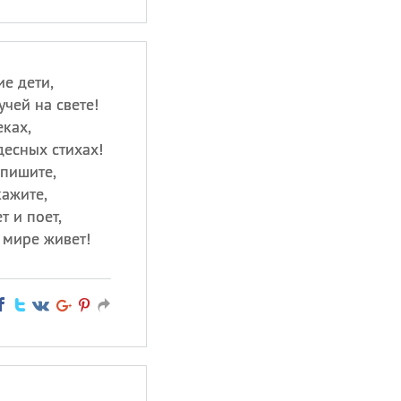
е дети,
чей на свете!
еках,
десных стихах!
 пишите,
кажите,
т и поет,
 мире живет!