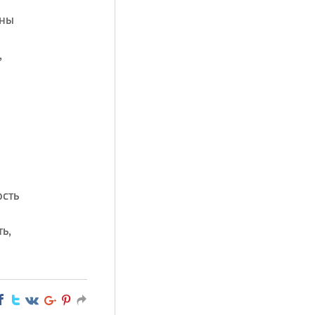
ины
,
ость
ь,