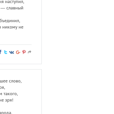
я наступил,
и — славный
объединил,
я никому не
шее слово,
ря,
м такого,
е зря!
арода,