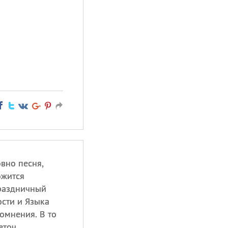
овно песня,
ожится
праздничный
сти и Языка
сомнения. В то
еточ