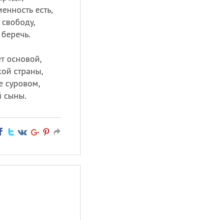
енность есть,
 свободу,
беречь.
ет основой,
кой страны,
е суровом,
й сыны.