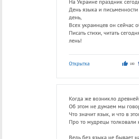
На Украине праздник сегодн
День языка и письменност
день,
Всех украинцев он сейчас 
Писать стихи, читать сегодн
лень!
Открытка
180
Когда же возникло древней
Об этом не думаем мы гово
Что значит язык, и что в это
Про то мудрецы толковали н
Ведь без языка не бывает н