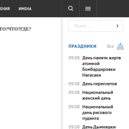
СОТА
DIGITAL
ТЕСТЫ
ЛЕНИЯ
ИМЕНА
КТО?ЧТО?ГДЕ?
ПРАЗДНИКИ
Все
09.08
День памяти жертв
атомной
бомбардировки
Нагасаки
09.08
День переплетов
09.08
Национальный
женский день
09.08
Национальный
день рисового
пудинга
09.08
День Дымняшки