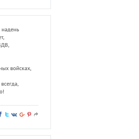
 надень
т,
ВДВ,
ных войсках,
 всегда,
ю!