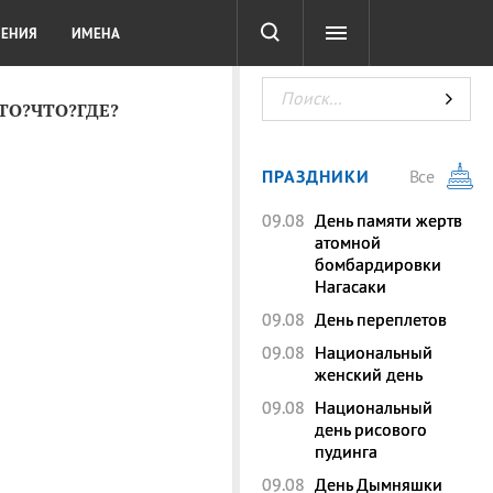
СОТА
DIGITAL
ТЕСТЫ
ЛЕНИЯ
ИМЕНА
КТО?ЧТО?ГДЕ?
ПРАЗДНИКИ
Все
09.08
День памяти жертв
атомной
бомбардировки
Нагасаки
09.08
День переплетов
09.08
Национальный
женский день
09.08
Национальный
день рисового
пудинга
09.08
День Дымняшки