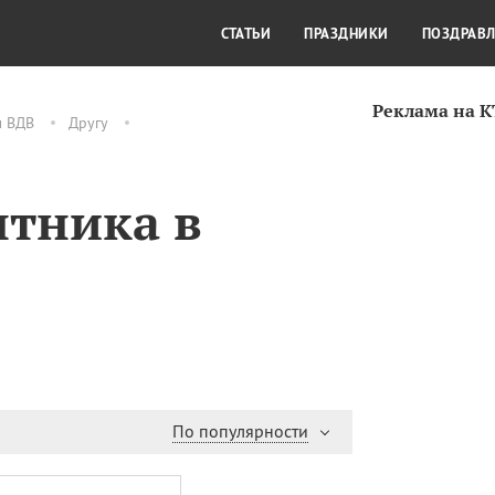
СТИЛЬ ЖИЗНИ
КУЛЬТУРА
КРА
СТАТЬИ
ПРАЗДНИКИ
ПОЗДРАВ
Реклама на 
м ВДВ
Другу
нтника в
По популярности