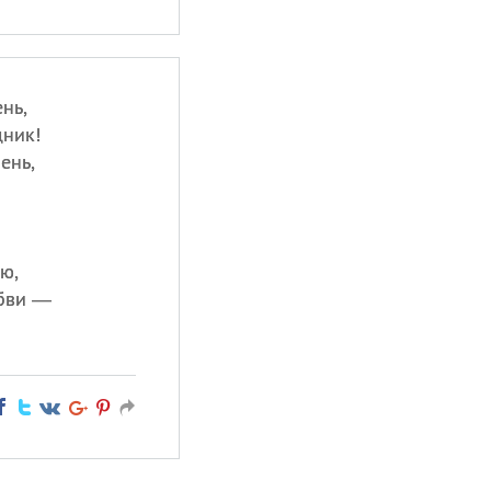
нь,
дник!
ень,
ю,
бви —