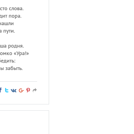
сто слова.
дит пора.
 нашли
 пути.
аша родня.
ромко «Ура!»
бедить:
ы забыть.