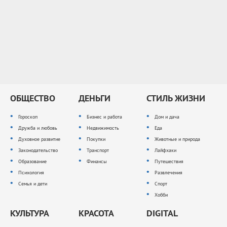
ОБЩЕСТВО
ДЕНЬГИ
СТИЛЬ ЖИЗНИ
Гороскоп
Бизнес и работа
Дом и дача
Дружба и любовь
Недвижимость
Еда
Духовное развитие
Покупки
Животные и природа
Законодательство
Транспорт
Лайфхаки
Образование
Финансы
Путешествия
Психология
Развлечения
Семья и дети
Спорт
Хобби
КУЛЬТУРА
КРАСОТА
DIGITAL