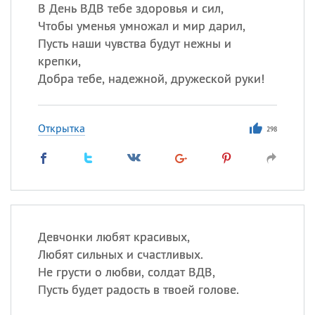
В День ВДВ тебе здоровья и сил,
Чтобы уменья умножал и мир дарил,
Пусть наши чувства будут нежны и
Все
ИМЕНА
крепки,
Сегодня празднуют именины
Добра тебе, надежной, дружеской руки!
Анатолий
, Афанасий,
Борис
Открытка
,
Еще
298
Кристина
Посмотреть значение
и
происхождение
Девчонки любят красивых,
Любят сильных и счастливых.
Не грусти о любви, солдат ВДВ,
Пусть будет радость в твоей голове.