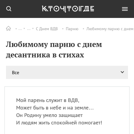
С Днем ВДВ
Парню
Любимому парню с днем 
Все
ПРАЗДНИКИ
Любимому парню с днем
06.08
Преображение
Господне у западных
десантника в стихах
христиан
06.08
День памяти
благоверных князей
Все
Бориса и Глеба, во
святом Крещении
Романа и Давида
07.08
День ассирийских
Мой парень служит в ВДВ,
мучеников
Может быть в небе и на земле…
07.08
Национальный день
Он Родину умело защищает
маяка
И людям жить спокойней помогает!
07.08
Годовщина битвы при
Бояка