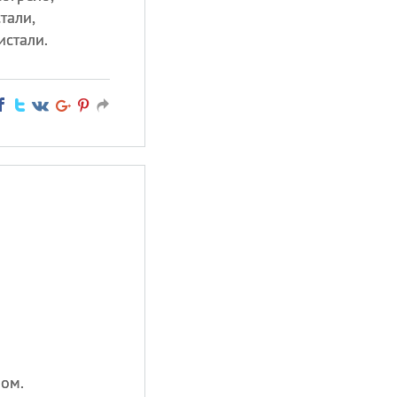
тали,
истали.
ом.