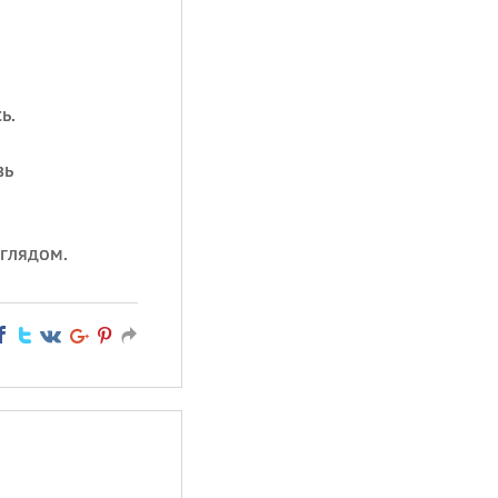
ь.
вь
глядом.