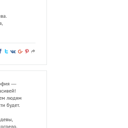
ва.
а,
София —
асивей!
сем людям
ти будет.
 девы,
огрело,