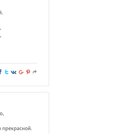
й.
,
,
о,
 прекрасной.