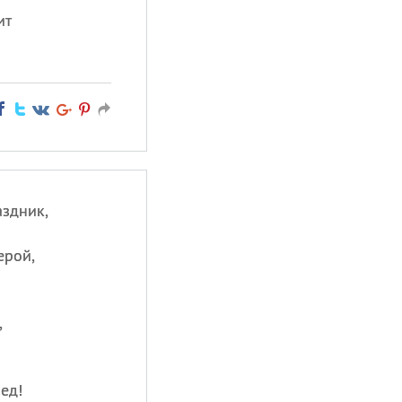
ит
аздник,
ерой,
,
ед!