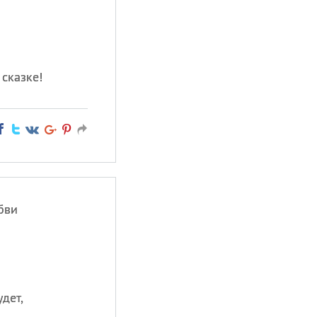
сказке!
бви
удет,