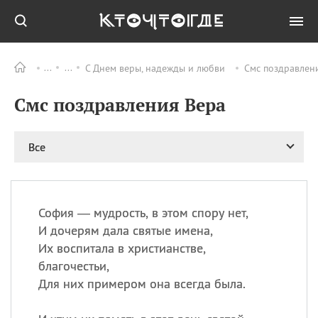
С Днем веры, надежды и любви
Смс поздравлени
Все
ПРАЗДНИКИ
Смс поздравления Вера
09.08
День памяти жертв
атомной
бомбардировки
Нагасаки
Все
09.08
День переплетов
09.08
Национальный женский
день
София — мудрость, в этом спору нет,
09.08
Национальный день
И дочерям дала святые имена,
рисового пудинга
Их воспитала в христианстве,
09.08
День Дымняшки
благочестьи,
(Smokey Bear Day)
Для них примером она всегда была.