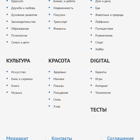
Гороскоп
Бизнес и работа
Дом и дача
Дружба и любовь
Недвижимость
Еда
Духовное развитие
Покупки
Животные и природа
Законодательство
Транспорт
Лайфхаки
Образование
Финансы
Путешествия
Психология
Развлечения
Семья и дети
Спорт
Хобби
КУЛЬТУРА
КРАСОТА
DIGITAL
Искусство
Здоровье
Гаджеты
Кино и сериалы
Макияж
Игры
Книги
Показы
Интернет
Музыка
Похудение
Технологии
Стиль
Уход
ТЕСТЫ
Медиакит
Контакты
Соглашение