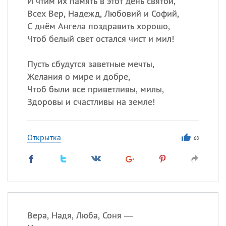
И чтим их память в этот день святой,
Все
ИМЕНА
Всех Вер, Надежд, Любовий и Софий,
Сегодня празднуют именины
С днём Ангела поздравить хорошо,
Чтоб белый свет остался чист и мил!
Сергей
, Теодор,
Федор
Пусть сбудутся заветные мечты,
Посмотреть значение
и
Желания о мире и добре,
происхождение
Чтоб были все приветливы, милы,
Здоровы и счастливы на земле!
Открытка
68
Вера, Надя, Люба, Соня —