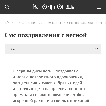
С Первым днем весны
Смс поздравления с весно
Все
ПРАЗДНИКИ
Смс поздравления с весной
06.08
Преображение
Господне у западных
христиан
Все
06.08
День памяти
благоверных князей
Бориса и Глеба, во
святом Крещении
Романа и Давида
С первым днём весны поздравляю
и желаю невероятного вдохновения,
07.08
День ассирийских
мучеников
расцвета сил и счастья, бравых идей
и потрясающего настроения, нежного
07.08
Национальный день
маяка
аромата и великого ощущения любви,
искренней радости и светлых ожиданий
07.08
Годовщина битвы при
Бояка