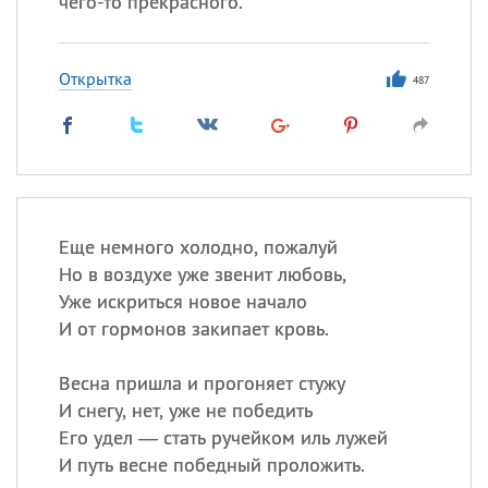
чего-то прекрасного.
Все
ИМЕНА
Открытка
487
Сегодня празднуют именины
Анатолий
, Афанасий,
Борис
,
Еще
Еще немного холодно, пожалуй
Кристина
Но в воздухе уже звенит любовь,
Уже искриться новое начало
Посмотреть значение
и
И от гормонов закипает кровь.
происхождение
Весна пришла и прогоняет стужу
И снегу, нет, уже не победить
Его удел — стать ручейком иль лужей
И путь весне победный проложить.