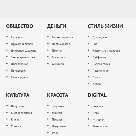
ОБЩЕСТВО
ДЕНЬГИ
СТИЛЬ ЖИЗНИ
Гороскоп
Бизнес и работа
Дом и дача
Дружба и любовь
Недвижимость
Еда
Духовное развитие
Покупки
Животные и природа
Законодательство
Транспорт
Лайфхаки
Образование
Финансы
Путешествия
Психология
Развлечения
Семья и дети
Спорт
Хобби
КУЛЬТУРА
КРАСОТА
DIGITAL
Искусство
Здоровье
Гаджеты
Кино и сериалы
Макияж
Игры
Книги
Показы
Интернет
Музыка
Похудение
Технологии
Стиль