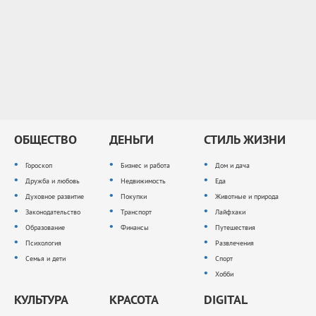
ОБЩЕСТВО
ДЕНЬГИ
СТИЛЬ ЖИЗНИ
Гороскоп
Бизнес и работа
Дом и дача
Дружба и любовь
Недвижимость
Еда
Духовное развитие
Покупки
Животные и природа
Законодательство
Транспорт
Лайфхаки
Образование
Финансы
Путешествия
Психология
Развлечения
Семья и дети
Спорт
Хобби
КУЛЬТУРА
КРАСОТА
DIGITAL