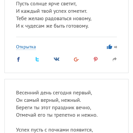
Пусть солнце ярче светит,
И каждый твой успех отметит.
Тебе желаю радоваться новому,
Все
ИМЕНА
И к чудесам же быть готовому.
Сегодня празднуют именины
Открытка
Анатолий
, Афанасий,
Борис
48
,
Еще
Кристина
Посмотреть значение
и
Весенний день сегодня первый,
происхождение
Он самый верный, нежный.
Береги ты этот праздник вечно,
Отмечай его ты трепетно и нежно.
Успех пусть с почками появится,