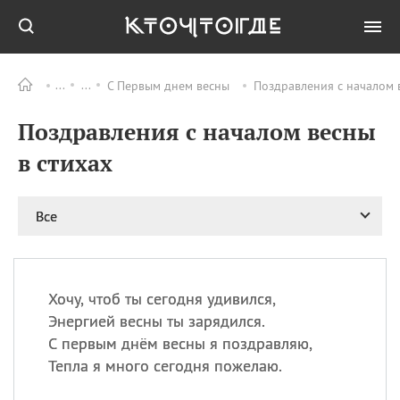
С Первым днем весны
Поздравления с началом в
Все
ПРАЗДНИКИ
Поздравления с началом весны
06.08
Преображение
Господне у западных
в стихах
христиан
06.08
День памяти
благоверных князей
Все
Бориса и Глеба, во
святом Крещении
Романа и Давида
07.08
День ассирийских
Хочу, чтоб ты сегодня удивился,
мучеников
Энергией весны ты зарядился.
07.08
Национальный день
С первым днём весны я поздравляю,
маяка
Тепла я много сегодня пожелаю.
07.08
Годовщина битвы при
Бояка