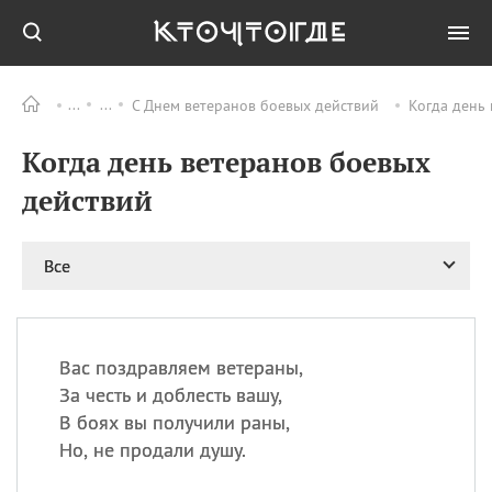
С Днем ветеранов боевых действий
Когда день 
Все
ПРАЗДНИКИ
Когда день ветеранов боевых
08.08
День «Счастье
случается» (Happiness
действий
Happens Day)
08.08
День мира в Аугсбурге
Все
08.08
Ермолаев день
09.08
День святого
великомученика
Пантелеймона –
Вас поздравляем ветераны,
покровителя всех
врачей и целителя
За честь и доблесть вашу,
больных
В боях вы получили раны,
09.08
День книголюбов (Book
Но, не продали душу.
Lovers Day)