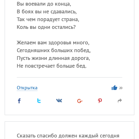
Вы воевали до конца,
В боях вы не сдавались,
Все
ИМЕНА
Так чем порадует cтрана,
Сегодня празднуют именины
Коль вы одни остались?
Желаем вам здоровья много,
Александр
,
Макар
Сегодняшних больших побед,
Анна
Пусть жизни длинная дорога,
Не повстречает больше бед.
Посмотреть значение
и
происхождение
Открытка
20
Сказать спасибо должен каждый сегодня