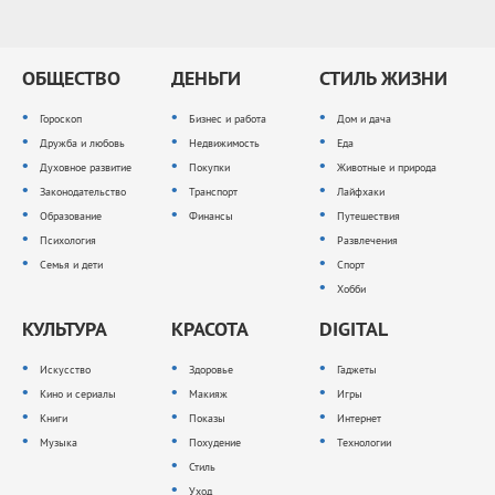
ОБЩЕСТВО
ДЕНЬГИ
СТИЛЬ ЖИЗНИ
Гороскоп
Бизнес и работа
Дом и дача
Дружба и любовь
Недвижимость
Еда
Духовное развитие
Покупки
Животные и природа
Законодательство
Транспорт
Лайфхаки
Образование
Финансы
Путешествия
Психология
Развлечения
Семья и дети
Спорт
Хобби
КУЛЬТУРА
КРАСОТА
DIGITAL
Искусство
Здоровье
Гаджеты
Кино и сериалы
Макияж
Игры
Книги
Показы
Интернет
Музыка
Похудение
Технологии
Стиль
Уход