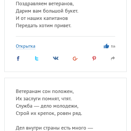
Все
ИМЕНА
Поздравляем ветеранов,
Дарим вам большой букет.
Сегодня празднуют именины
И от наших капитанов
Передать хотим привет.
Акакий
,
Василий
,
Иван
,
Еще
Открытка
316
Алена
,
Анастасия
,
Антонина
,
Еще
Посмотреть значение
и
происхождение
Ветеранам сон положен,
Их заслуги помнят, чтят.
Служба — дело молодежи,
Строй их крепок, ровен ряд.
Дел внутри страны есть много —