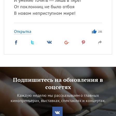
И умение точить — лишь в тире!
От поклонниц не было отбоя
В новом неприступном мире!
Открытка
235
Подпишитесь на обновления в
соцсетях
Каждую неделю мы рассказываем о главных
кинопремьерах, выставках, спектаклях и концертах.