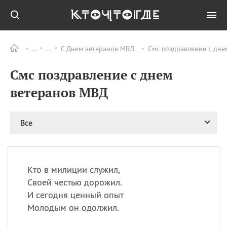
С Днем ветеранов МВД
Смс поздравление с дне
Все
ПРАЗДНИКИ
Смс поздравление с днем
11.08
Рождество святителя
Николая Чудотворца
ветеранов МВД
11.08
День «мусорной еды»
11.08
День полета на
Все
воздушном шарике
12.08
Курбан Байрам —
праздник
жертвоприношения
Кто в милиции служил,
12.08
День
Своей честью дорожил.
Военно‑воздушных сил
И сегодня ценный опыт
(День ВВС) РФ
Молодым он одолжил.