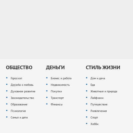
ОБЩЕСТВО
ДЕНЬГИ
СТИЛЬ ЖИЗНИ
Гороскоп
Бизнес и работа
Дом и дача
Дружба и любовь
Недвижимость
Еда
Духовное развитие
Покупки
Животные и природа
Законодательство
Транспорт
Лайфхаки
Образование
Финансы
Путешествия
Психология
Развлечения
Семья и дети
Спорт
Хобби