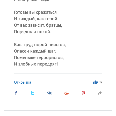
Все
ИМЕНА
Готовы вы сражаться
И каждый, как герой.
Сегодня празднуют именины
От вас зависит, братцы,
Порядок и покой.
Александр
,
Макар
Ваш труд порой неистов,
Анна
Опасен каждый шаг.
Поменьше террористов,
И злобных передряг!
Посмотреть значение
и
происхождение
Открытка
76