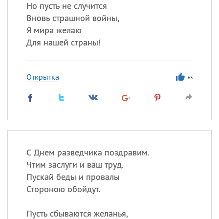
Но пусть не случится
Вновь страшной войны,
Все
ИМЕНА
Я мира желаю
Сегодня празднуют именины
Для нашей страны!
Александр
,
Макар
Открытка
63
Анна
Посмотреть значение
и
происхождение
С Днем разведчика поздравим.
Чтим заслуги и ваш труд.
Пускай беды и провалы
Стороною обойдут.
Пусть сбываются желанья,