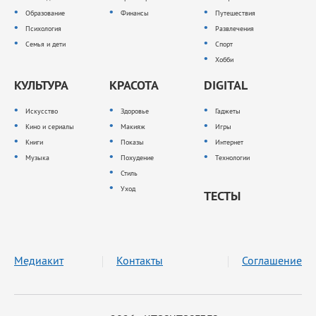
Образование
Финансы
Путешествия
Психология
Развлечения
Семья и дети
Спорт
Хобби
КУЛЬТУРА
КРАСОТА
DIGITAL
Искусство
Здоровье
Гаджеты
Кино и сериалы
Макияж
Игры
Книги
Показы
Интернет
Музыка
Похудение
Технологии
Стиль
Уход
ТЕСТЫ
Медиакит
Контакты
Соглашение