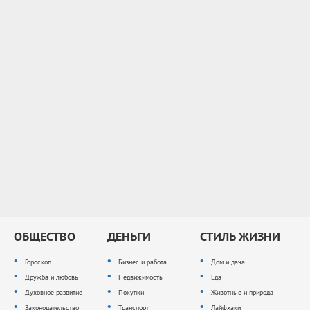
ОБЩЕСТВО
ДЕНЬГИ
СТИЛЬ ЖИЗНИ
Гороскоп
Бизнес и работа
Дом и дача
Дружба и любовь
Недвижимость
Еда
Духовное развитие
Покупки
Животные и природа
Законодательство
Транспорт
Лайфхаки