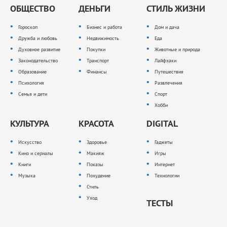
ОБЩЕСТВО
ДЕНЬГИ
СТИЛЬ ЖИЗНИ
Гороскоп
Бизнес и работа
Дом и дача
Дружба и любовь
Недвижимость
Еда
Духовное развитие
Покупки
Животные и природа
Законодательство
Транспорт
Лайфхаки
Образование
Финансы
Путешествия
Психология
Развлечения
Семья и дети
Спорт
Хобби
КУЛЬТУРА
КРАСОТА
DIGITAL
Искусство
Здоровье
Гаджеты
Кино и сериалы
Макияж
Игры
Книги
Показы
Интернет
Музыка
Похудение
Технологии
Стиль
Уход
ТЕСТЫ