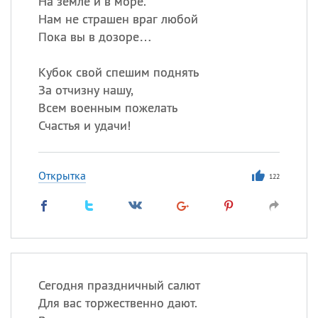
На земле и в море.
Нам не страшен враг любой
Все
ИМЕНА
Пока вы в дозоре…
Сегодня празднуют именины
Кубок свой спешим поднять
За отчизну нашу,
Александр
,
Макар
Всем военным пожелать
Счастья и удачи!
Анна
Открытка
Посмотреть значение
и
122
происхождение
Сегодня праздничный салют
Для вас торжественно дают.