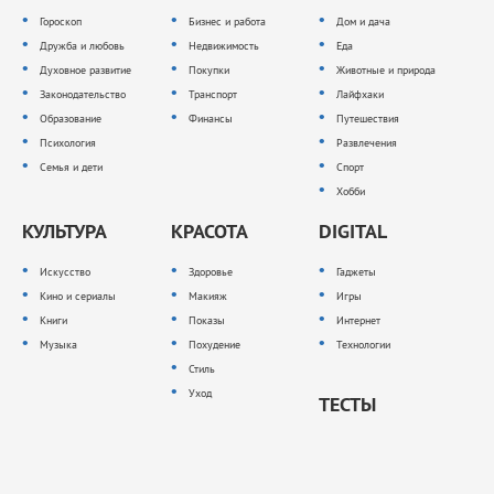
Гороскоп
Бизнес и работа
Дом и дача
Дружба и любовь
Недвижимость
Еда
Духовное развитие
Покупки
Животные и природа
Законодательство
Транспорт
Лайфхаки
Образование
Финансы
Путешествия
Психология
Развлечения
Семья и дети
Спорт
Хобби
КУЛЬТУРА
КРАСОТА
DIGITAL
Искусство
Здоровье
Гаджеты
Кино и сериалы
Макияж
Игры
Книги
Показы
Интернет
Музыка
Похудение
Технологии
Стиль
Уход
ТЕСТЫ