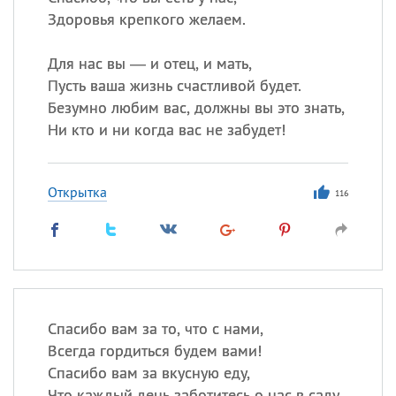
Все
ИМЕНА
Здоровья крепкого желаем.
Сегодня празднуют именины
Для нас вы — и отец, и мать,
Пусть ваша жизнь счастливой будет.
Акакий
,
Василий
,
Иван
,
Безумно любим вас, должны вы это знать,
Еще
Ни кто и ни когда вас не забудет!
Алена
,
Анастасия
,
Антонина
,
Еще
Открытка
116
Посмотреть значение
и
происхождение
Спасибо вам за то, что с нами,
Всегда гордиться будем вами!
Спасибо вам за вкусную еду,
Что каждый день заботитесь о нас в саду.