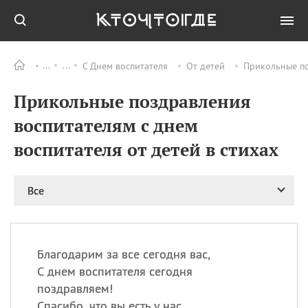
С Днем воспитателя
От детей
Прикольные по
Все
ПРАЗДНИКИ
Прикольные поздравления
11.08
Рождество святителя
Николая Чудотворца
воспитателям с днем
11.08
День «мусорной еды»
воспитателя от детей в стихах
11.08
День полета на
воздушном шарике
12.08
Курбан Байрам —
Все
праздник
жертвоприношения
12.08
День
Военно‑воздушных сил
Благодарим за все сегодня вас,
(День ВВС) РФ
С днем воспитателя сегодня
поздравляем!
Спасибо, что вы есть у нас,