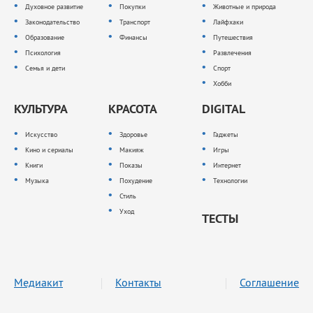
Духовное развитие
Покупки
Животные и природа
Законодательство
Транспорт
Лайфхаки
Образование
Финансы
Путешествия
Психология
Развлечения
Семья и дети
Спорт
Хобби
КУЛЬТУРА
КРАСОТА
DIGITAL
Искусство
Здоровье
Гаджеты
Кино и сериалы
Макияж
Игры
Книги
Показы
Интернет
Музыка
Похудение
Технологии
Стиль
Уход
ТЕСТЫ
Медиакит
Контакты
Соглашение