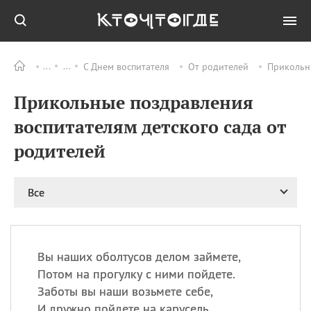
С Днем воспитателя
От родителей
Прикольны
Все
ПРАЗДНИКИ
Прикольные поздравления
11.08
Рождество святителя
Николая Чудотворца
воспитателям детского сада от
11.08
День «мусорной еды»
родителей
11.08
День полета на
воздушном шарике
12.08
Курбан Байрам —
Все
праздник
жертвоприношения
12.08
День
Военно‑воздушных сил
Вы наших оболтусов делом займете,
(День ВВС) РФ
Потом на прогулку с ними пойдете.
Заботы вы наши возьмете себе,
И дружно пойдете на карусель.