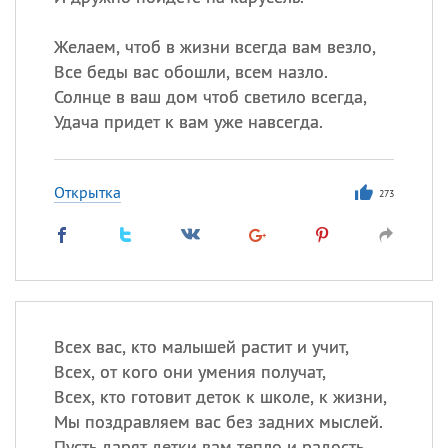
Все
ИМЕНА
Сегодня празднуют именины
Желаем, чтоб в жизни всегда вам везло,
Все беды вас обошли, всем назло.
Солнце в ваш дом чтоб светило всегда,
Акакий
,
Василий
,
Иван
,
Удача придет к вам уже навсегда.
Еще
Алена
,
Анастасия
,
Открытка
Антонина
,
Еще
273
Посмотреть значение
и
происхождение
Всех вас, кто малышей растит и учит,
Всех, от кого они умения получат,
Всех, кто готовит деток к школе, к жизни,
Мы поздравляем вас без задних мыслей.
Пусть дарят детки вам тепло и радость,