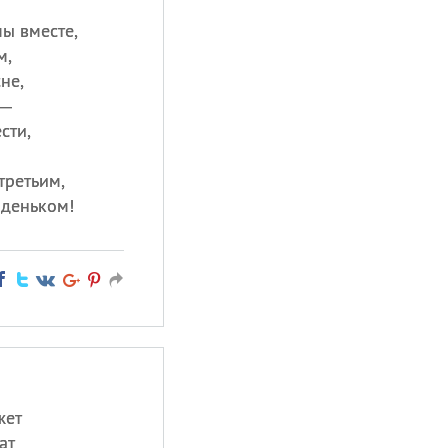
ы вместе,
м,
не,
 —
сти,
третьим,
деньком!
жет
ат