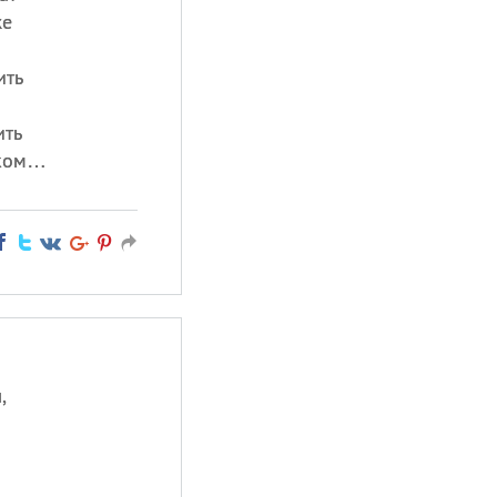
же
ить
ить
шком…
,