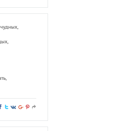
 чудных,
дых,
ть,