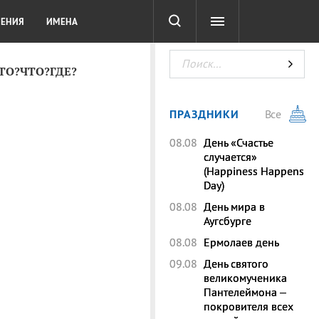
СОТА
DIGITAL
ТЕСТЫ
ЛЕНИЯ
ИМЕНА
КТО?ЧТО?ГДЕ?
ПРАЗДНИКИ
Все
08.08
День «Счастье
случается»
(Happiness Happens
Day)
08.08
День мира в
Аугсбурге
08.08
Ермолаев день
09.08
День святого
великомученика
Пантелеймона –
покровителя всех