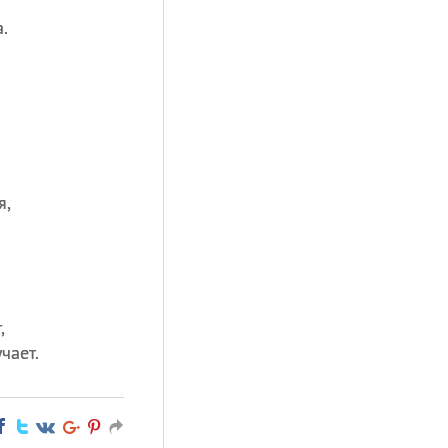
.
я,
,
чает.