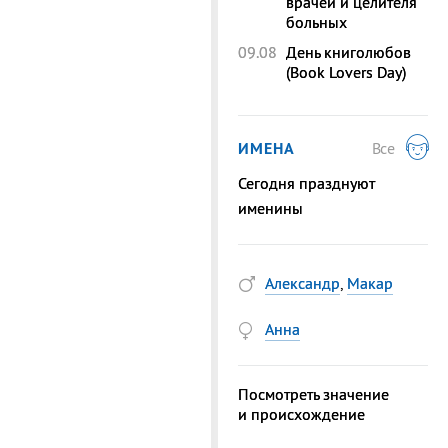
врачей и целителя
больных
09.08
День книголюбов
(Book Lovers Day)
ИМЕНА
Все
Сегодня празднуют
именины
Александр
,
Макар
Анна
Посмотреть значение
и происхождение