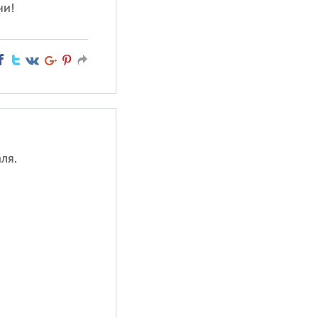
ни!
ля.