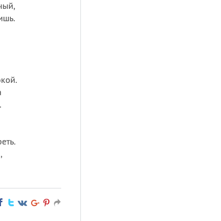
ный,
ишь.
окой.
а
.
еть.
,
.