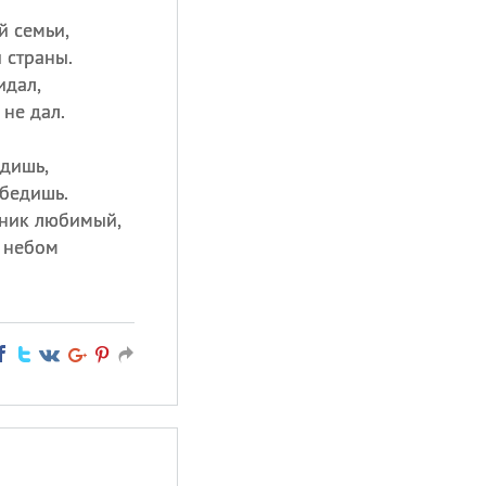
й семьи,
 страны.
идал,
не дал.
адишь,
обедишь.
тник любимый,
 небом