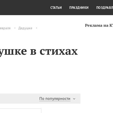
СТИЛЬ ЖИЗНИ
КУЛЬТУРА
КРА
СТАТЬИ
ПРАЗДНИКИ
ПОЗДРАВ
Реклама на 
евраля
Дедушке
ушке в стихах
По популярности