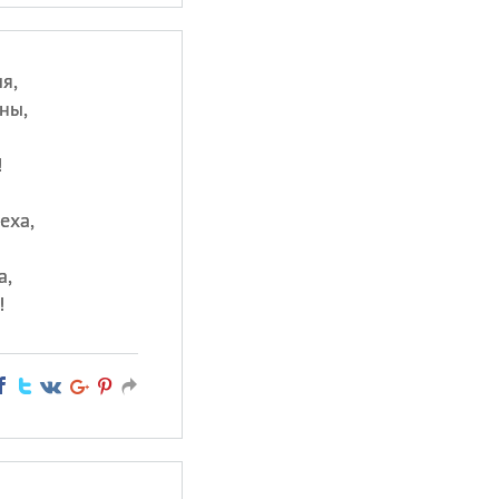
я,
ны,
!
еха,
а,
!