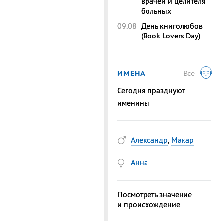
врачей и целителя
больных
09.08
День книголюбов
(Book Lovers Day)
ИМЕНА
Все
Сегодня празднуют
именины
Александр
,
Макар
Анна
Посмотреть значение
и происхождение