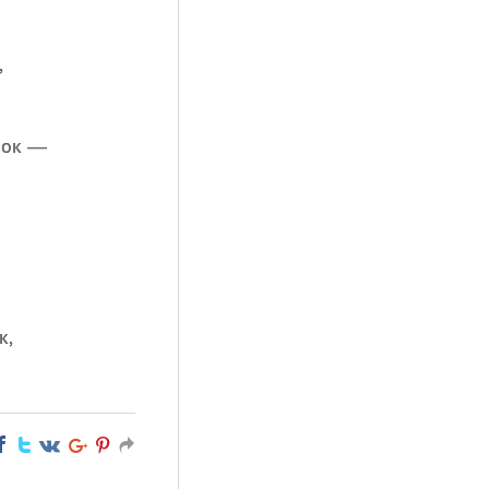
,
пок —
к,