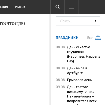
СОТА
DIGITAL
ТЕСТЫ
ЛЕНИЯ
ИМЕНА
КТО?ЧТО?ГДЕ?
ПРАЗДНИКИ
Все
08.08
День «Счастье
случается»
(Happiness Happens
Day)
08.08
День мира в
Аугсбурге
08.08
Ермолаев день
09.08
День святого
великомученика
Пантелеймона –
покровителя всех