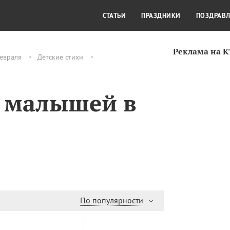
СТИЛЬ ЖИЗНИ
КУЛЬТУРА
КРА
СТАТЬИ
ПРАЗДНИКИ
ПОЗДРАВ
Реклама на 
евраля
Детские стихи
я малышей в
По популярности