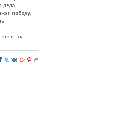
я деда,
жал победу.
ть
Отечества.