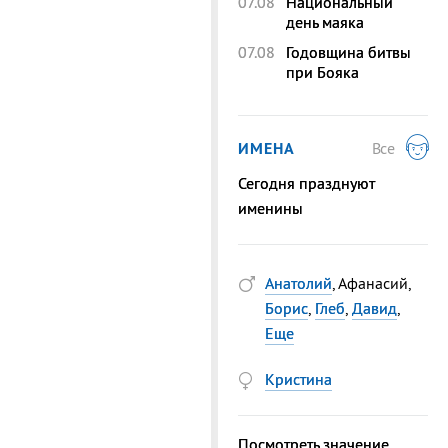
07.08
Национальный
день маяка
07.08
Годовщина битвы
при Бояка
ИМЕНА
Все
Сегодня празднуют
именины
Анатолий
, Афанасий,
Борис
,
Глеб
,
Давид
,
Еще
Кристина
Посмотреть значение