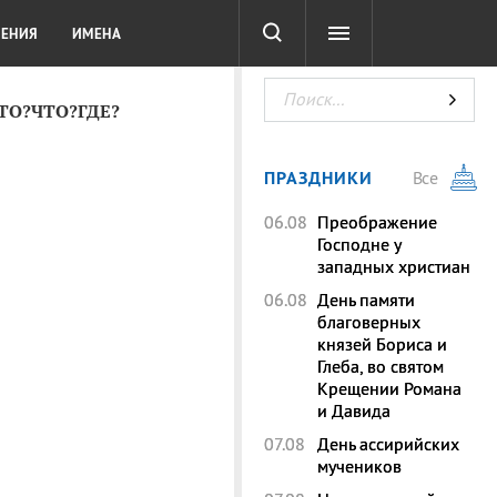
СОТА
DIGITAL
ТЕСТЫ
ЛЕНИЯ
ИМЕНА
КТО?ЧТО?ГДЕ?
ПРАЗДНИКИ
Все
06.08
Преображение
Господне у
западных христиан
06.08
День памяти
благоверных
князей Бориса и
Глеба, во святом
Крещении Романа
и Давида
07.08
День ассирийских
мучеников