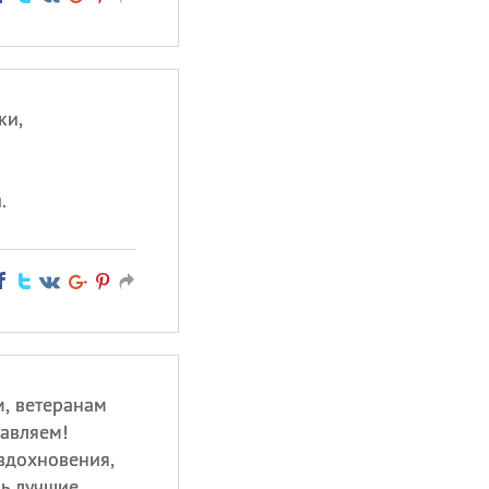
ки,
.
м, ветеранам
авляем!
вдохновения,
шь лучшие