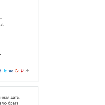
,
—
ды.
.
чная дата.
влю брата.