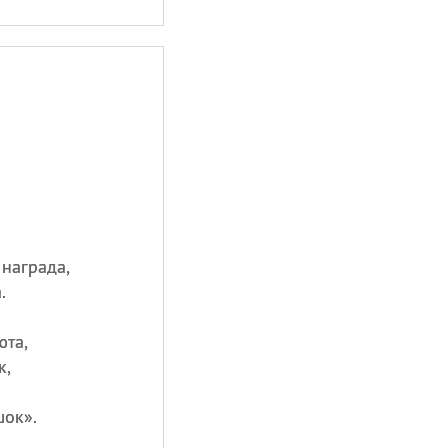
награда,
.
юта,
к,
шок».