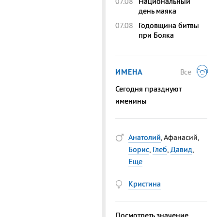
07.08
Национальный
день маяка
07.08
Годовщина битвы
при Бояка
ИМЕНА
Все
Сегодня празднуют
именины
Анатолий
, Афанасий,
Борис
,
Глеб
,
Давид
,
Еще
Кристина
Посмотреть значение