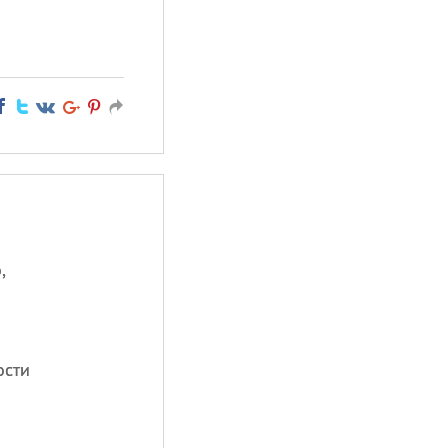
,
ости