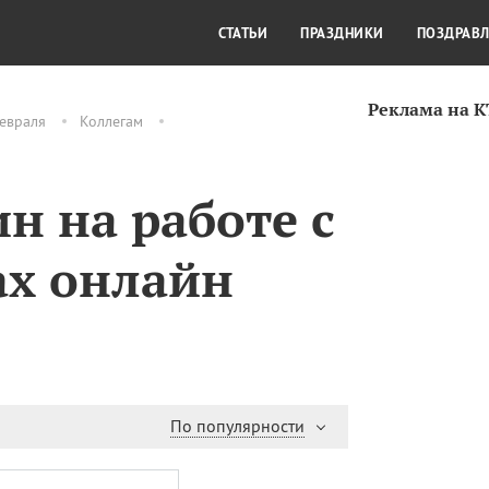
СТИЛЬ ЖИЗНИ
КУЛЬТУРА
КРА
СТАТЬИ
ПРАЗДНИКИ
ПОЗДРАВ
Реклама на 
евраля
Коллегам
н на работе с
ах онлайн
По популярности