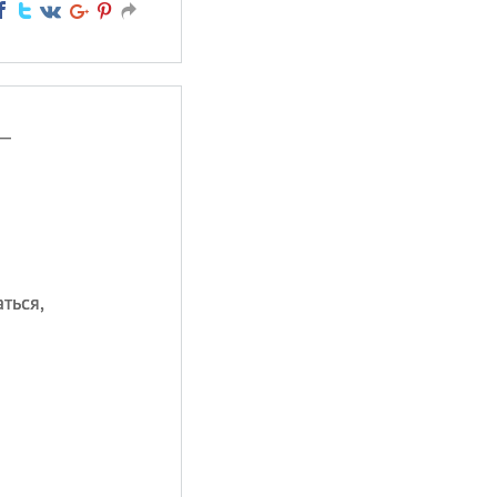
 —
ться,