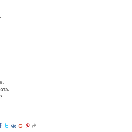
,
а.
ота.
?