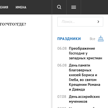
СОТА
DIGITAL
ТЕСТЫ
ЛЕНИЯ
ИМЕНА
КТО?ЧТО?ГДЕ?
ПРАЗДНИКИ
Все
06.08
Преображение
Господне у
западных христиан
06.08
День памяти
благоверных
князей Бориса и
Глеба, во святом
Крещении Романа
и Давида
07.08
День ассирийских
мучеников