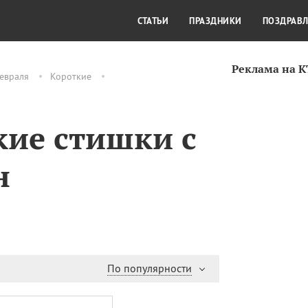
СТИЛЬ ЖИЗНИ
КУЛЬТУРА
КРА
СТАТЬИ
ПРАЗДНИКИ
ПОЗДРАВ
Реклама на 
евраля
Короткие
ие стишки с
н
По популярности