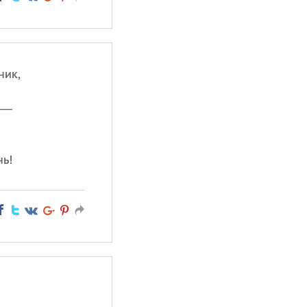
ник,
 —
нь!