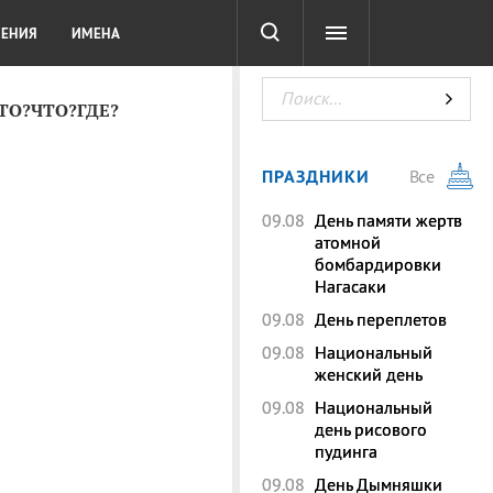
СОТА
DIGITAL
ТЕСТЫ
ЛЕНИЯ
ИМЕНА
КТО?ЧТО?ГДЕ?
ПРАЗДНИКИ
Все
09.08
День памяти жертв
атомной
бомбардировки
Нагасаки
09.08
День переплетов
09.08
Национальный
женский день
09.08
Национальный
день рисового
пудинга
09.08
День Дымняшки