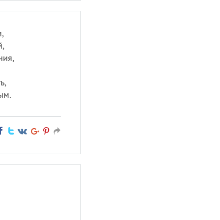
,
,
ния,
ь,
ым.