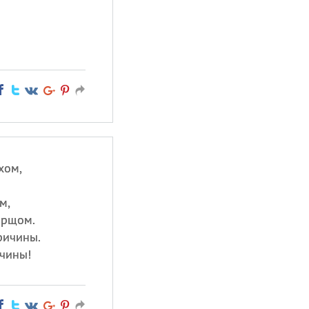
хом,
м,
орщом.
ричины.
чины!