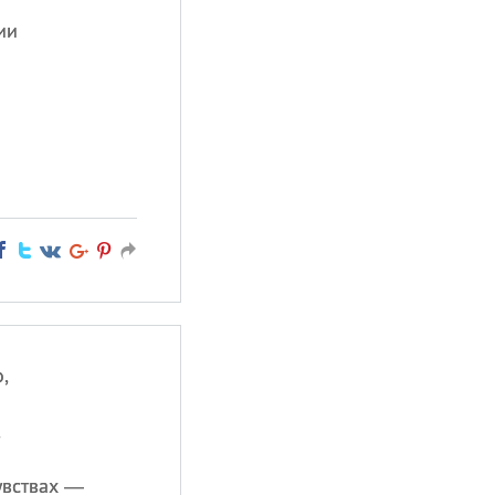
ии
,
,
увствах —