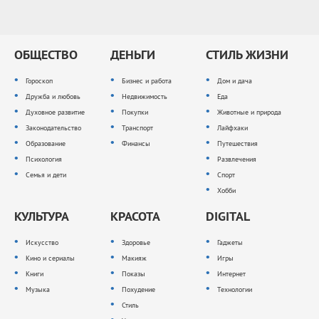
ОБЩЕСТВО
ДЕНЬГИ
СТИЛЬ ЖИЗНИ
Гороскоп
Бизнес и работа
Дом и дача
Дружба и любовь
Недвижимость
Еда
Духовное развитие
Покупки
Животные и природа
Законодательство
Транспорт
Лайфхаки
Образование
Финансы
Путешествия
Психология
Развлечения
Семья и дети
Спорт
Хобби
КУЛЬТУРА
КРАСОТА
DIGITAL
Искусство
Здоровье
Гаджеты
Кино и сериалы
Макияж
Игры
Книги
Показы
Интернет
Музыка
Похудение
Технологии
Стиль