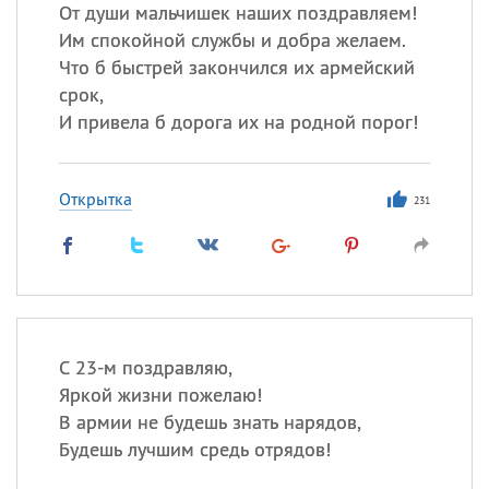
Все
ИМЕНА
От души мальчишек наших поздравляем!
Им спокойной службы и добра желаем.
Сегодня празднуют именины
Что б быстрей закончился их армейский
срок,
Герман
,
Иван
,
Клим
,
Еще
И привела б дорога их на родной порог!
Анфиса
Открытка
231
Посмотреть значение
и
происхождение
С 23-м поздравляю,
Яркой жизни пожелаю!
В армии не будешь знать нарядов,
Будешь лучшим средь отрядов!