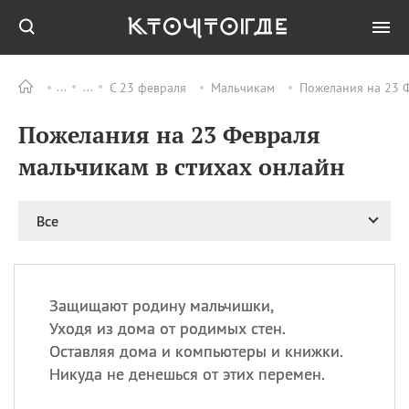
С 23 февраля
Мальчикам
Пожелания на 23 Ф
Все
ПРАЗДНИКИ
Пожелания на 23 Февраля
09.08
День памяти
великомученика и
мальчикам в стихах онлайн
целителя Пантелеимона
11.08
Рождество святителя
Николая Чудотворца
Все
11.08
День «мусорной еды»
11.08
День полета на
воздушном шарике
Защищают родину мальчишки,
11.08
День Святой Клары —
Уходя из дома от родимых стен.
покровительницы
Оставляя дома и компьютеры и книжки.
телевидения
Никуда не денешься от этих перемен.