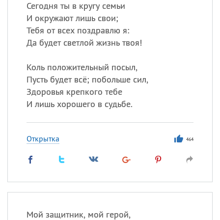
Сегодня ты в кругу семьи
И окружают лишь свои;
Тебя от всех поздравлю я:
Все
ИМЕНА
Да будет светлой жизнь твоя!
Сегодня празднуют именины
Коль положительный посыл,
Анатолий
, Афанасий,
Борис
Пусть будет всё; побольше сил,
,
Еще
Здоровья крепкого тебе
И лишь хорошего в судьбе.
Кристина
Открытка
464
Посмотреть значение
и
происхождение
Мой защитник, мой герой,