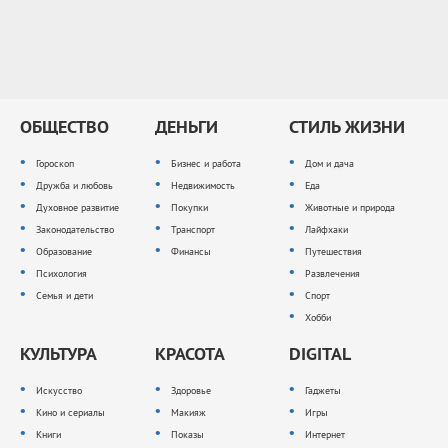
ОБЩЕСТВО
ДЕНЬГИ
СТИЛЬ ЖИЗНИ
Гороскоп
Бизнес и работа
Дом и дача
Дружба и любовь
Недвижимость
Еда
Духовное развитие
Покупки
Животные и природа
Законодательство
Транспорт
Лайфхаки
Образование
Финансы
Путешествия
Психология
Развлечения
Семья и дети
Спорт
Хобби
КУЛЬТУРА
КРАСОТА
DIGITAL
Искусство
Здоровье
Гаджеты
Кино и сериалы
Макияж
Игры
Книги
Показы
Интернет