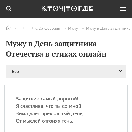
С 23 февраля
Мужу
Мужу в День защитника 
Все
ПРАЗДНИКИ
Мужу в День защитника
06.08
Преображение
Господне у западных
Отечества в стихах онлайн
христиан
06.08
День памяти
благоверных князей
Все
Бориса и Глеба, во
святом Крещении
Романа и Давида
07.08
День ассирийских
Защитник самый дорогой!
мучеников
Я счастлива, что ты со мной;
07.08
Национальный день
Зима даёт прекрасный день,
маяка
От мыслей отгоняя тень.
07.08
Годовщина битвы при
Бояка